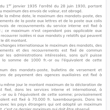
er
 du 1
janvier 1935 l'arrêté du 28 juin 1930, portant
du maximum des envois de valeur, est abrogé.
 de la même date, le maximum des mandats-poste, des
ments de la poste aux lettres et de la poste aux colis
nvois de recouvrements du service interne est fixé à
r.; ce maximum n'est cependant pas applicable aux
 recouvrer isolées ni aux mandats y relatifs qui peuvent
le dit montant.
 échanges internationaux le maximum des mandats, des
sements et des recouvrements est fixé de commun
ar les administrations intéressées, sans qu'il puisse
 la somme de 1000 fr.-or ou l'équivalent de cette
um des mandats-poste, bulletins de versement et
ions de payement des agences auxiliaires est fixé à
du même jour le montant maximum de la déclaration de
t fixé, dans les services interne et international, à
.-or ou à l'équivalent de cette somme; provisoirement
valent est fixé à 70.000 fr. luxembourgeois. Dans les
s avec les pays étrangers qui ont adopté un maximum
it, c'est ce dernier maximum qui doit être observé.