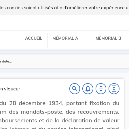
 cookies soient utilisés afin d’améliorer votre expérience ut
ACCUEIL
MÉMORIAL A
MÉMORIAL B
notifications_none
compress
expand
search
n vigueur
 du 28 décembre 1934, portant fixation du
m des mandats-poste, des recouvrements,
boursements et de la déclaration de valeur
ice interne et du service international, ainsi