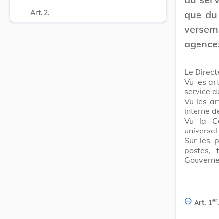
que du
Art. 2.
versem
agences
Le Direct
Vu les art
service d
Vu les ar
interne 
Vu la C
universel
Sur les p
postes, 
Gouverne
er
Art. 1
.