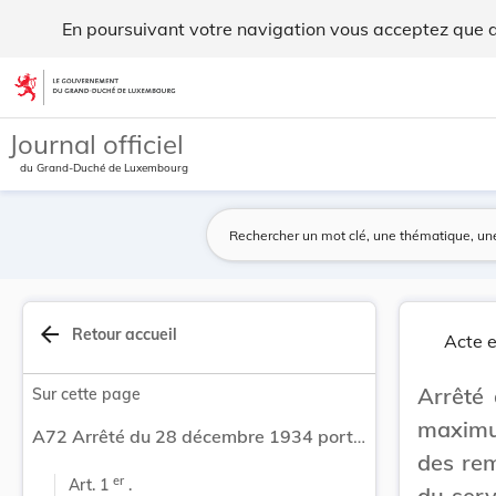
Arrêté du 28 décembre 1934 portant fixation du ... - Legilux
En poursuivant votre navigation vous acceptez que des
Aller au contenu
Journal officiel
du Grand-Duché de Luxembourg
arrow_back
Retour accueil
Acte e
Arrêté
Sur cette page
maximu
A72 Arrêté du 28 décembre 1934 portant fixation du maximum des mandats-poste, des recouvrements, des remboursements et de la déclaration de valeur du service interne et du service international, ainsi que du maximum des mandats-poste, bulletins de versements et assignations de paiement des agences auxiliaires.
des rem
er
Art. 1 
 .
du serv