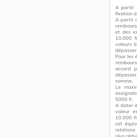
A partir
fixation 
A partir
rembourse
et des e
10.000 f
valeurs à
dépasser 
Pour les
rembour
accord p
dépasser
somme.
Le maxim
assignat
5000 fr.
A dater 
valeur es
10.000 fr
cet équi
relation
plus rédu