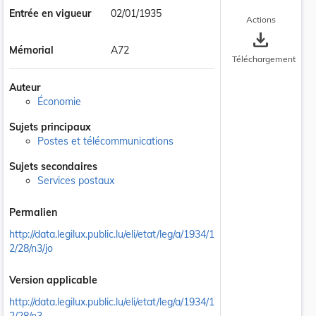
Entrée en vigueur
02/01/1935
Actions
save_alt
Mémorial
A72
Téléchargement
Auteur
Économie
Sujets principaux
Postes et télécommunications
Sujets secondaires
Services postaux
Permalien
http://data.legilux.public.lu/eli/etat/leg/a/1934/1
2/28/n3/jo
Version applicable
http://data.legilux.public.lu/eli/etat/leg/a/1934/1