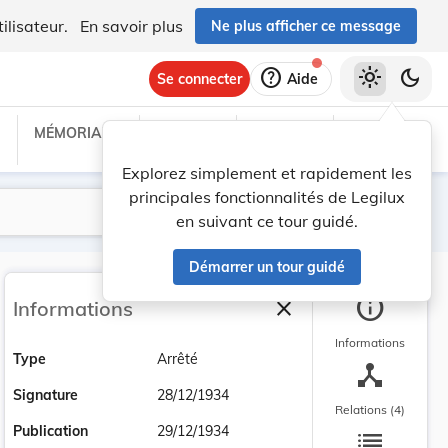
ilisateur.
En savoir plus
Ne plus afficher ce message
help
light_mode
dark_mode
Se connecter
Aide
MÉMORIAL C
TRAITÉS
PROJETS
TEXTES UE
Explorez simplement et rapidement les
principales fonctionnalités de Legilux
Lancer la recherche
Filtres
en suivant ce tour guidé.
Démarrer un tour guidé
info
close
Informations
Fermer la barre latéra
Informations
Type
Arrêté
device_hub
Signature
28/12/1934
Relations (4)
list
Publication
29/12/1934