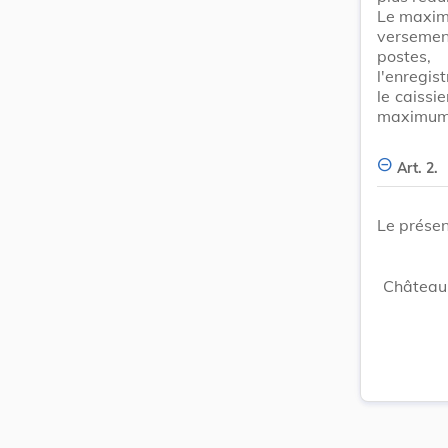
Le maximu
versement
postes,
l'enregis
le caissi
maximum d
Art. 2.
Le présen
Château 