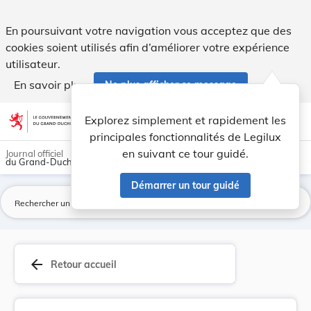
Arrêté du 15 juillet 1936, portant publication ... - Legilux
En poursuivant votre navigation vous acceptez que des
cookies soient utilisés afin d’améliorer votre expérience
utilisateur.
En savoir plus
Ne plus afficher ce message
Aller au contenu
help
light_mode
dark_mode
account_circle
Explorez simplement et rapidement les
Aide
principales fonctionnalités de Legilux
en suivant ce tour guidé.
Journal officiel
du Grand-Duché de Luxembourg
Démarrer un tour guidé
La
arrow_back
Retour accueil