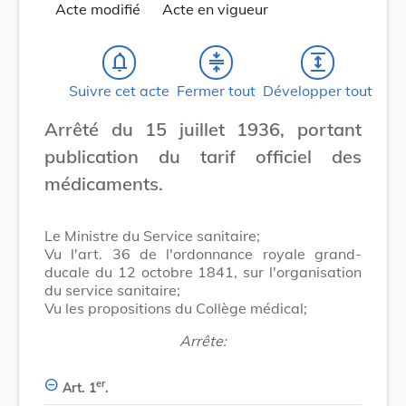
Acte modifié
Acte en vigueur
notifications_none
compress
expand
Suivre cet acte
Fermer tout
Développer tout
Arrêté du 15 juillet 1936, portant
publication du tarif officiel des
médicaments.
Le Ministre du Service sanitaire;
Vu l'art. 36 de l'ordonnance royale grand-
ducale du 12 octobre 1841, sur l'organisation
du service sanitaire;
Vu les propositions du Collège médical;
Arrête:
er
Art. 1
.