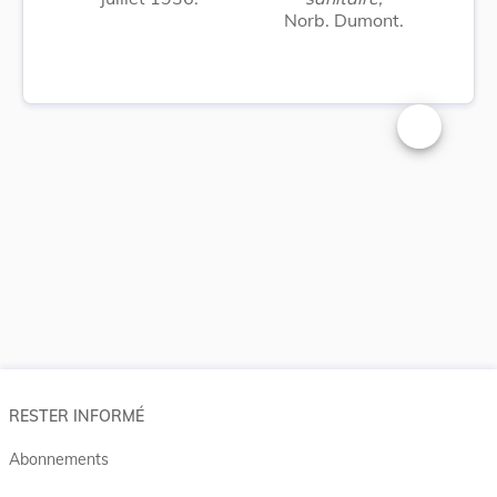
Norb. Dumont.
Changer la t
RESTER INFORMÉ
Abonnements