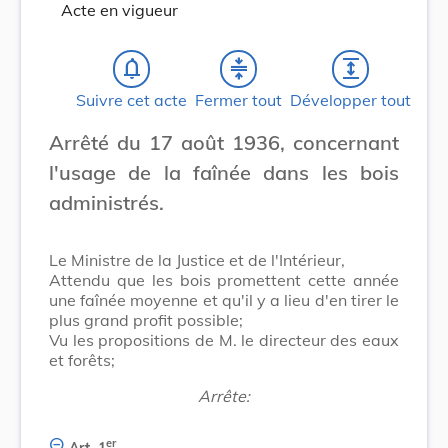
Acte en vigueur
notifications_none
compress
expand
Suivre cet acte
Fermer tout
Développer tout
Arrêté du 17 août 1936, concernant
l'usage de la faînée dans les bois
administrés.
Le Ministre de la Justice et de l'Intérieur,
Attendu que les bois promettent cette année
une faînée moyenne et qu'il y a lieu d'en tirer le
plus grand profit possible;
Vu les propositions de M. le directeur des eaux
et forêts;
Arrête:
er
Art. 1
.