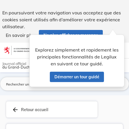
Arrêté du 17 août 1936, concernant l'usage de l... - Legilux
En poursuivant votre navigation vous acceptez que des
cookies soient utilisés afin d’améliorer votre expérience
utilisateur.
En savoir plus
Ne plus afficher ce message
Aller au contenu
help
light_mode
dark_mode
account_circle
Explorez simplement et rapidement les
Aide
principales fonctionnalités de Legilux
en suivant ce tour guidé.
Journal officiel
du Grand-Duché de Luxembourg
Démarrer un tour guidé
La
arrow_back
Retour accueil