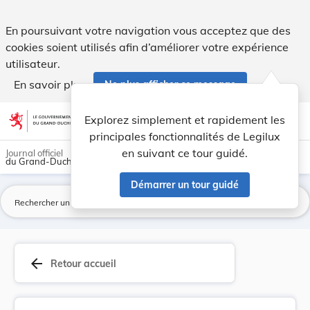
Arrêté du 11 novembre 1938, portant nomination ... - Legilu
En poursuivant votre navigation vous acceptez que des
cookies soient utilisés afin d’améliorer votre expérience
utilisateur.
En savoir plus
Ne plus afficher ce message
Aller au contenu
help
light_mode
dark_mode
account_circle
Explorez simplement et rapidement les
Aide
principales fonctionnalités de Legilux
en suivant ce tour guidé.
Journal officiel
du Grand-Duché de Luxembourg
Démarrer un tour guidé
La
arrow_back
Retour accueil