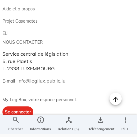
Aide et à propos
Projet Casemates
ELI
NOUS CONTACTER
Service central de législation
5, rue Plaetis
L-2338 LUXEMBOURG
info@legilux.public.lu
E-mail
My LegiBox
, votre espace personnel.
Se connecter
search
info
device_hub
save_alt
more_vert
Enregistrer et organiser vos actes préférés, enregistrer vos
recherches, soyez alerté en cas de modification sur un document
Chercher
Informations
Relations (5)
Téléchargement
Plus
qui vous intéresse.