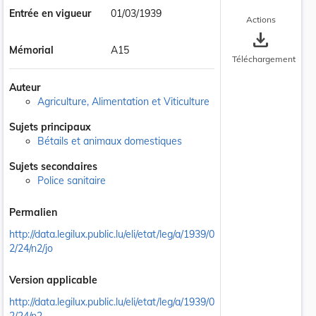
Entrée en vigueur
01/03/1939
Actions
save_alt
Mémorial
A15
Téléchargement
Auteur
Agriculture, Alimentation et Viticulture
Sujets principaux
Bétails et animaux domestiques
Sujets secondaires
Police sanitaire
Permalien
http://data.legilux.public.lu/eli/etat/leg/a/1939/0
2/24/n2/jo
Version applicable
http://data.legilux.public.lu/eli/etat/leg/a/1939/0