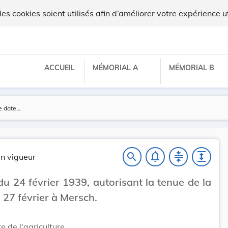
 cookies soient utilisés afin d’améliorer votre expérience ut
ACCUEIL
MÉMORIAL A
MÉMORIAL B
notifications_none
compress
expand
search
n vigueur
du 24 février 1939, autorisant la tenue de la
u 27 février à Mersch.
e de l'agriculture,