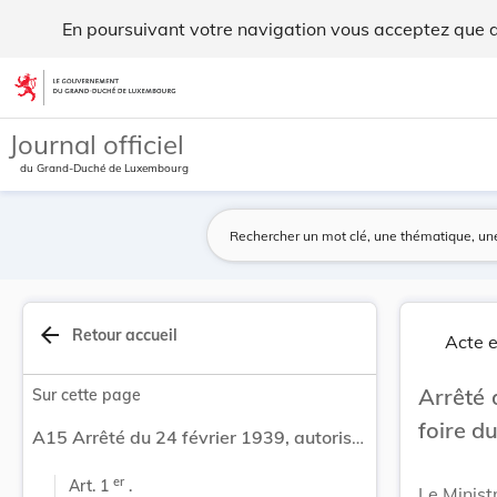
Arrêté du 24 février 1939, autorisant la tenue ... - Legilux
En poursuivant votre navigation vous acceptez que des
Aller au contenu
Journal officiel
du Grand-Duché de Luxembourg
arrow_back
Retour accueil
Acte e
Arrêté 
Sur cette page
foire d
A15 Arrêté du 24 février 1939, autorisant la tenue de la foire du 27 février à Mersch.
er
Art. 1 
 .
Le Ministr