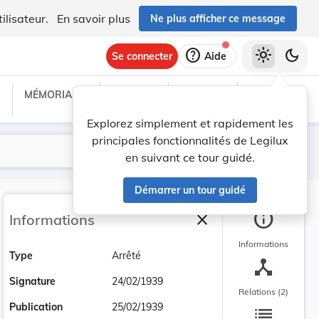
ilisateur.
En savoir plus
Ne plus afficher ce message
help
light_mode
dark_mode
Se connecter
Aide
MÉMORIAL C
TRAITÉS
PROJETS
TEXTES UE
Explorez simplement et rapidement les
principales fonctionnalités de Legilux
Lancer la recherche
Filtres
en suivant ce tour guidé.
Démarrer un tour guidé
info
close
Informations
Fermer la barre latéra
Informations
Type
Arrêté
device_hub
Signature
24/02/1939
Relations (2)
list
Publication
25/02/1939