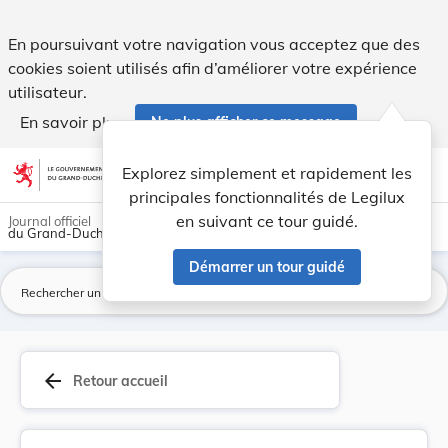
Beschluss vom 3. September 1940, betreffend die... - Legilu
En poursuivant votre navigation vous acceptez que des
cookies soient utilisés afin d’améliorer votre expérience
utilisateur.
En savoir plus
Ne plus afficher ce message
Aller au contenu
help
light_mode
dark_mode
account_circle
Explorez simplement et rapidement les
Aide
principales fonctionnalités de Legilux
en suivant ce tour guidé.
Journal officiel
du Grand-Duché de Luxembourg
Démarrer un tour guidé
La
arrow_back
Retour accueil