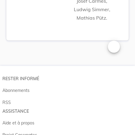
Josef Carmes,
Ludwig Simmer,
Mathias Pütz.
Changer la t
RESTER INFORMÉ
Abonnements
RSS
ASSISTANCE
Aide et à propos
Projet Casemates