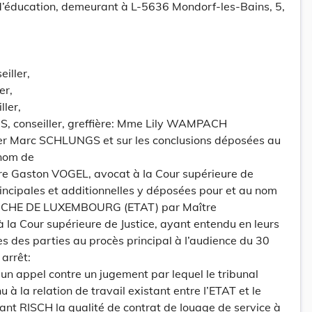
’éducation, demeurant à L-5636 Mondorf-les-Bains, 5,
iller,
er,
ler,
, conseiller, greffière: Mme Lily WAMPACH
ller Marc SCHLUNGS et sur les conclusions déposées au
 nom de
e Gaston VOGEL, avocat à Ia Cour supérieure de
principales et additionnelles y déposées pour et au nom
CHE DE LUXEMBOURG (ETAT) par Maître
Ia Cour supérieure de Justice, ayant entendu en leurs
es des parties au procès principal à I’audience du 30
 arrêt:
’un appel contre un jugement par lequel le tribunal
u à la relation de travail existant entre I’ETAT et le
nt RISCH la qualité de contrat de Iouage de service à