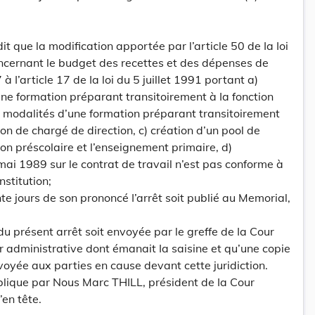
it que la modification apportée par l’article 50 de Ia Ioi
ernant le budget des recettes et des dépenses de
 à I’article 17 de Ia loi du 5 juillet 1991 portant a)
une formation préparant transitoirement à Ia fonction
des modalités d’une formation préparant transitoirement
tion de chargé de direction, c) création d’un pool de
on préscolaire et l’enseignement primaire, d)
mai 1989 sur le contrat de travail n’est pas conforme à
nstitution;
te jours de son prononcé I’arrêt soit publié au Memorial,
du présent arrêt soit envoyée par le greffe de Ia Cour
ur administrative dont émanait Ia saisine et qu’une copie
voyée aux parties en cause devant cette juridiction.
lique par Nous Marc THILL, président de Ia Cour
’en tête.