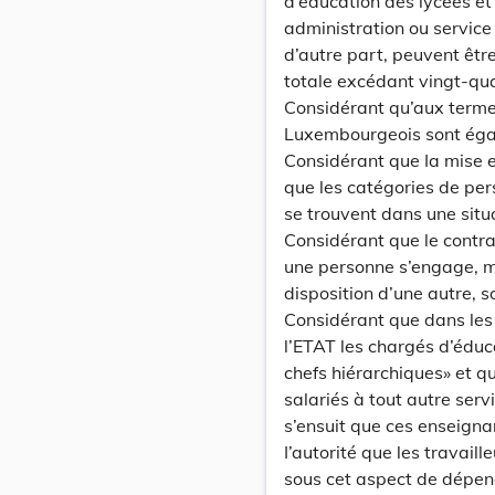
d’éducation des lycées et
administration ou servic
d’autre part, peuvent êtr
totale excédant vingt-qua
Considérant qu’aux termes 
Luxembourgeois sont égau
Considérant que Ia mise e
que les catégories de per
se trouvent dans une situ
Considérant que le contra
une personne s’engage, m
disposition d’une autre, s
Considérant que dans les
l’ETAT les chargés d’éduc
chefs hiérarchiques» et qu
salariés à tout autre servi
s’ensuit que ces enseign
I’autorité que les travai
sous cet aspect de dépend