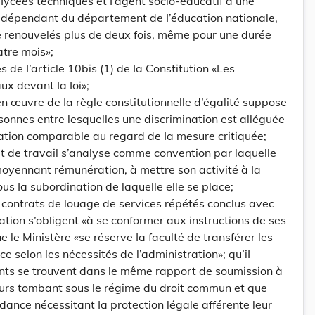
 Iycées techniques et I’agent socio-educatif d’une
e dépendant du département de I’éducation nationale,
e renouvelés plus de deux fois, même pour une durée
tre mois»;
de I’article 10bis (1) de Ia Constitution «Les
x devant Ia Ioi»;
n œuvre de Ia règle constitutionnelle d’égalité suppose
sonnes entre lesquelles une discrimination est alléguée
ation comparable au regard de Ia mesure critiquée;
t de travail s’analyse comme convention par laquelle
oyennant rémunération, à mettre son activité à Ia
ous Ia subordination de laquelle elle se place;
 contrats de louage de services répétés conclus avec
ation s’obligent «à se conformer aux instructions de ses
e le Ministère «se réserve Ia faculté de transférer les
ce selon les nécessités de l’administration»; qu’iI
ants se trouvent dans le même rapport de soumission à
lleurs tombant sous le régime du droit commun et que
ance nécessitant Ia protection légale afférente leur