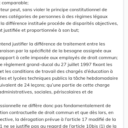
nt comparable;
teur peut, sans violer le principe constitutionnel de
aines catégories de personnes à des règimes légaux
 Ia différence instituée procéde de disparités objectives,
nt justifiée et proportionnée à son but;
end justifier Ia différence de traitement entre les
raison par Ia spécificité de Ia besogne assignée aux
rapport à celle imposée aux employés de droit commun;
e règlement grand-ducal du 27 juillet 1997 fixant les
 les conditions de travail des chargés d’éducation à
ées et lycées techniques publics Ia tâche hebdomadaire
quivalent de 24 leçons; qu’une partie de cette charge
administratives, sociales, périscolaires et de
essionnelle ne diffère donc pas fondamentalement de
ation contractuelle de droit commun et que dès lors, en
ective, Ia dérogation prévue à l’article 17 modifié de Ia
91 ne se justifie pas au regard de l’article 10bis (1) de Ia