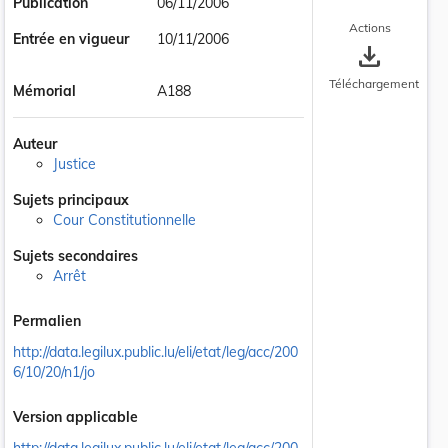
Publication
06/11/2006
Actions
Entrée en vigueur
10/11/2006
save_alt
Téléchargement
Mémorial
A188
Auteur
Justice
Sujets principaux
Cour Constitutionnelle
Sujets secondaires
Arrêt
Permalien
http://data.legilux.public.lu/eli/etat/leg/acc/200
6/10/20/n1/jo
Version applicable