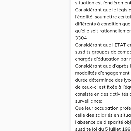
situation est foncièreme
Considérant que Ie législa
l’égalité, soumettre cert
différents à condition que
qu’eIIe soit rationnelleme
3304
Considérant que l’ETAT ent
susdits groupes de compa
chargés d’éducation par 
Considérant que d’après l
modalités d’engagement et
durée déterminée des lyc
de ceux-ci est fixée à I’é
consiste en des activités 
surveillance;
Que leur occupation prof
celle des salariés en situ
l’absence de disparité obj
susdite loi du 5 juillet 19