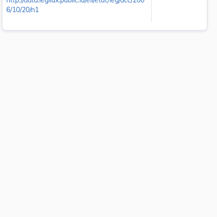
http://data.legilux.public.lu/eli/etat/leg/acc/200
6/10/20/n1