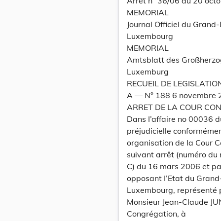
Arrêt n° 36/06 du 20 oct
MEMORIAL
Journal Officiel du Grand
Luxembourg
MEMORIAL
Amtsblatt des Großherz
Luxemburg
RECUEIL DE LEGISLATIO
A –– N° 188 6 novembre
ARRET DE LA COUR CONS
Dans I’affaire no 00036 d
préjudicielle conformément
organisation de Ia Cour Co
suivant arrêt (numéro du 
C) du 16 mars 2006 et pa
opposant I’Etat du Gran
Luxembourg, représenté pa
Monsieur Jean-Claude JU
Congrégation, à