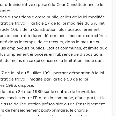
ur administrative a posé à Ia Cour Constitutionnelle Ia
vante:
es dispositions d’ordre public, celles de Ia loi modifiée
at de travail, l’article 17 de Ia loi modifiée du 5 juillet
rticle 10bis de Ia Constitution, plus particulièrement
urs au contrat à durée déterminée sinon aux caractéres
limité dans le temps, de ce recours, dans Ia mesure où
seuls employeurs publics, Etat et communes, et limité aux
plus amplement énoncées en l’absence de dispositions
, du moins en ce qui concerne Ia limitation finale dans
7 de Ia loi du 5 juilIet 1991 portant dérogation à Ia loi
rat de travail, modifé par I’article 50 de Ia Ioi
re 1996, dispose:
 la loi du 24 mai 1989 sur le contrat de travail, les
ée conclus entre I’Etat ou Ia commune, d’une part, et Ie
 classe de I’éducation préscolaire ou de l’enseignement
urs de I’enseignement post-primaire, Ie chargé