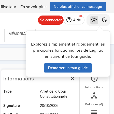
ilisateur.
En savoir plus
Ne plus afficher ce message
help
light_mode
dark_mode
Se connecter
Aide
MÉMORIAL C
TRAITÉS
PROJETS
TEXTES UE
Explorez simplement et rapidement les
principales fonctionnalités de Legilux
Lancer la recherche
Filtres
en suivant ce tour guidé.
Démarrer un tour guidé
info
close
Informations
Fermer la barre latéra
Informations
Type
Arrêt de la Cour
device_hub
Constitutionnelle
Relations (6)
Signature
20/10/2006
list