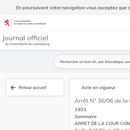
Arrêt N° 36/06 de la Cour Constitutionnelle du ... - Legilux
En poursuivant votre navigation vous acceptez que des
Aller au contenu
Journal officiel
du Grand-Duché de Luxembourg
arrow_back
Acte en vigueur
Retour accueil
Arrêt N° 36/06 de la
3303
Sommaire
ARRET DE LA COUR CON