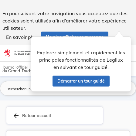
Arrêt N° 47/08 de la Cour Constitutionnelle du ... - Legilux
En poursuivant votre navigation vous acceptez que des
cookies soient utilisés afin d’améliorer votre expérience
utilisateur.
En savoir plus
Ne plus afficher ce message
Aller au contenu
help
light_mode
dark_mode
account_circle
Explorez simplement et rapidement les
Aide
principales fonctionnalités de Legilux
en suivant ce tour guidé.
Journal officiel
du Grand-Duché de Luxembourg
Démarrer un tour guidé
La
arrow_back
Retour accueil