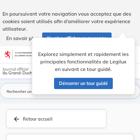
Arrêt de la Cour Constitutionnelle n° 87/13 du ... - Legilux
En poursuivant votre navigation vous acceptez que des
cookies soient utilisés afin d’améliorer votre expérience
utilisateur.
En savoir plus
Ne plus afficher ce message
Aller au contenu
help
light_mode
dark_mode
account_circle
Explorez simplement et rapidement les
Aide
principales fonctionnalités de Legilux
en suivant ce tour guidé.
Journal officiel
du Grand-Duché de Luxembourg
Démarrer un tour guidé
La
arrow_back
Retour accueil