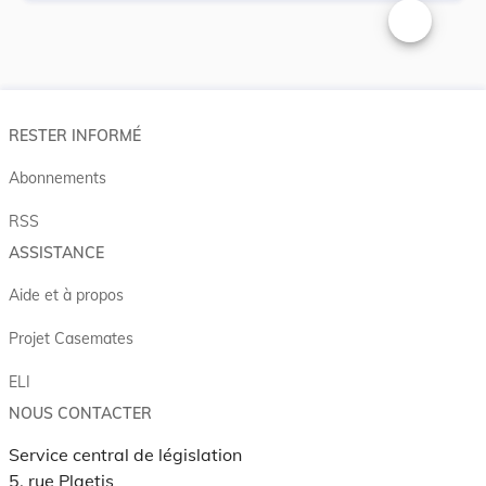
Changer la t
RESTER INFORMÉ
Abonnements
RSS
ASSISTANCE
Aide et à propos
Projet Casemates
ELI
NOUS CONTACTER
Service central de législation
5, rue Plaetis