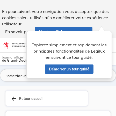
Arrêt de la Cour constitutionnelle - Arrêt n° 0... - Legilux
En poursuivant votre navigation vous acceptez que des
cookies soient utilisés afin d’améliorer votre expérience
utilisateur.
En savoir plus
Ne plus afficher ce message
Aller au contenu
help
light_mode
dark_mode
account_circle
Explorez simplement et rapidement les
Aide
principales fonctionnalités de Legilux
en suivant ce tour guidé.
Journal officiel
du Grand-Duché de Luxembourg
Démarrer un tour guidé
La
arrow_back
Retour accueil