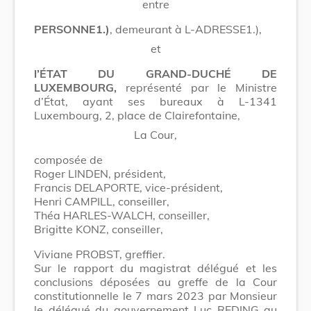
entre
PERSONNE1.)
, demeurant à L-ADRESSE1.),
et
l’
É
TAT DU GRAND-DUCHÉ DE
LUXEMBOURG,
représenté par le Ministre
d’État, ayant ses bureaux à L-1341
Luxembourg, 2, place de Clairefontaine,
La Cour,
composée de
Roger LINDEN, président,
Francis DELAPORTE, vice-président,
Henri CAMPILL, conseiller,
Théa HARLES-WALCH, conseiller,
Brigitte KONZ, conseiller,
Viviane PROBST, greffier.
Sur le rapport du magistrat délégué et les
conclusions déposées au greffe de la Cour
constitutionnelle le 7 mars 2023 par Monsieur
le délégué du gouvernement Luc REDING au