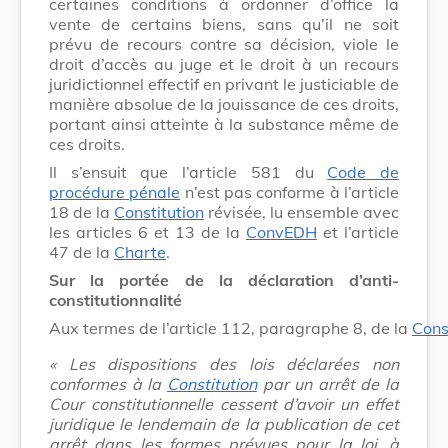
certaines conditions à ordonner d’office la
vente de certains biens, sans qu’il ne soit
prévu de recours contre sa décision, viole le
droit d’accès au juge et le droit à un recours
juridictionnel effectif en privant le justiciable de
manière absolue de la jouissance de ces droits,
portant ainsi atteinte à la substance même de
ces droits.
Il s’ensuit que l’article 581 du
Code de
procédure pénale
n’est pas conforme à l’article
18 de la
Constitution
révisée, lu ensemble avec
les articles 6 et 13 de la
ConvEDH
et l’article
47 de la
Charte
.
Sur la portée de la déclaration d’anti-
constitutionnalité
Aux termes de l’article 112, paragraphe 8, de la
Cons
« Les dispositions des lois déclarées non
conformes à la
Constitution
par un arrêt de la
Cour constitutionnelle cessent d’avoir un effet
juridique le lendemain de la publication de cet
arrêt dans les formes prévues pour la loi, à