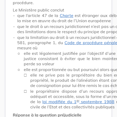
procédure.
Le Ministère public conclut
-
que l’article 47 de la
Charte
est étranger aux déba
la mise en œuvre du droit de l’Union européenne
-
que le droit à un recours juridictionnel n’est pas un
des limitations dans le respect du principe de propo
-
que la limitation au droit à un recours juridictionnel e
581, paragraphe 1, du
Code de procédure pénal
mesure où
○
elle est légalement justifiée par l’objectif d’u
justice consistant à éviter que le bien maint
perde sa valeur
○
elle est proportionnée au but poursuivi alors qu
□
elle ne prive pas le propriétaire du bien 
propriété, le produit de l’alinéation étant c
de consignation pour lui être remis le cas éc
□
le propriétaire dispose d’un recours approp
adéquat et accessible, sous la forme d’un r
er
de la
loi modifiée du 1
septembre 1988
r
civile de l’Etat et des collectivités publiques
Réponse à la question préjudicielle