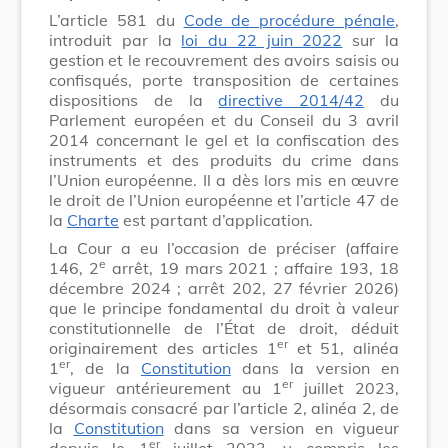
L’article 581 du
Code de procédure pénale
,
introduit par la
loi du 22 juin 2022
sur la
gestion et le recouvrement des avoirs saisis ou
confisqués, porte transposition de certaines
dispositions de la
directive 2014/42
du
Parlement européen et du Conseil du 3 avril
2014 concernant le gel et la confiscation des
instruments et des produits du crime dans
l’Union européenne. Il a dès lors mis en œuvre
le droit de l’Union européenne et l’article 47 de
la
Charte
est partant d’application.
La Cour a eu l’occasion de préciser (affaire
e
146, 2
arrêt, 19 mars 2021 ; affaire 193, 18
décembre 2024 ; arrêt 202, 27 février 2026)
que le principe fondamental du droit à valeur
constitutionnelle de l’État de droit, déduit
er
originairement des articles 1
et 51, alinéa
er
1
, de la
Constitution
dans la version en
er
vigueur antérieurement au 1
juillet 2023,
désormais consacré par l’article 2, alinéa 2, de
la
Constitution
dans sa version en vigueur
er
depuis le 1
juillet 2023, y compris les