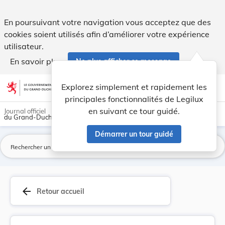
Arrêt de la Cour constitutionnelle - Arrêt n° 0... - Legilux
En poursuivant votre navigation vous acceptez que des
cookies soient utilisés afin d’améliorer votre expérience
utilisateur.
En savoir plus
Ne plus afficher ce message
Aller au contenu
help
light_mode
dark_mode
account_circle
Explorez simplement et rapidement les
Aide
principales fonctionnalités de Legilux
en suivant ce tour guidé.
Journal officiel
du Grand-Duché de Luxembourg
Démarrer un tour guidé
La
arrow_back
Retour accueil