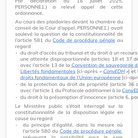
Par déclaration du 18 juillet 2025,
PERSONNE1.) a relevé appel de cette
ordonnance.
Au cours des plaidoiries devant la chambre du
conseil de la Cour d’appel, PERSONNE1.) avait
soulevé la question de la constitutionnalité de
l’article 581 du
Code de procédure pénale
au
regard
-
du droit d’accès au tribunal et du droit à un recours 
une atteinte disproportionnée (articles 18 et 37 d
avec l’article 13 de la
Convention de sauvegarde d
Libertés fondamentales
[ci-après
«
ConvEDH
»
] et
droits fondamentaux de l’Union européenne
[ci-ap
-
de la protection du droit de propriété (article 36
avec l’article 1 du Protocole additionnel à la
ConvE
-
du droit à la présomption d’innocence (article 6, p
Le Ministère public s’était interrogé sur la
constitutionnalité de la disposition légale en
cause au regard
-
du principe d’égalité, dans la mesure où
l’article 580 du
Code de procédure pénale
,
prévoyant la possibilité pour le juge