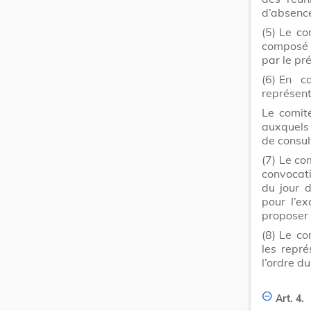
d’absence
(5)
Le co
composé d
par le pr
(6)
En c
représent
Le comit
auxquels 
de consul
(7)
Le com
convocati
du jour d
pour l’e
proposer 
(8)
Le co
les repré
l’ordre du
Art. 4.