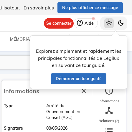
ilisateur.
En savoir plus
Ne plus afficher ce message
help
light_mode
dark_mode
Se connecter
Aide
MÉMORIAL C
TRAITÉS
PROJETS
TEXTES UE
Explorez simplement et rapidement les
principales fonctionnalités de Legilux
Lancer la recherche
Filtres
en suivant ce tour guidé.
Démarrer un tour guidé
info
close
Informations
Fermer la barre latéra
Informations
Type
Arrêté du
device_hub
Gouvernement en
Conseil (AGC)
Relations (2)
list
Signature
08/05/2026