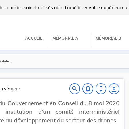
ux
 cookies soient utilisés afin d’améliorer votre expérience ut
ACCUEIL
MÉMORIAL A
MÉMORIAL B
notifications_none
compress
expand
search
n vigueur
 du Gouvernement en Conseil du 8 mai 2026
 institution d’un comité interministériel
é au développement du secteur des drones.