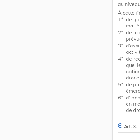
au niveau
À cette fi
1°
de pa
matiè
2°
de co
prévue
3°
d’ass
activi
4°
de re
que l
natio
drones
5°
de pro
émerg
6°
d’iden
en ma
de dr
Art. 3.