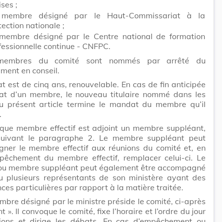
ses ;
 membre désigné par le Haut-Commissariat à la
tection nationale ;
membre désigné par le Centre national de formation
fessionnelle continue - CNFPC.
membres du comité sont nommés par arrêté du
ment en conseil.
 est de cinq ans, renouvelable. En cas de fin anticipée
t d’un membre, le nouveau titulaire nommé dans les
u présent article termine le mandat du membre qu’il
.
que membre effectif est adjoint un membre suppléant,
ivant le paragraphe 2. Le membre suppléant peut
ner le membre effectif aux réunions du comité et, en
pêchement du membre effectif, remplacer celui-ci. Le
u membre suppléant peut également être accompagné
u plusieurs représentants de son ministère ayant des
es particulières par rapport à la matière traitée.
bre désigné par le ministre préside le comité, ci-après
t ». Il convoque le comité, fixe l’horaire et l’ordre du jour
ions et dirige les débats. En cas d’empêchement ou