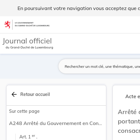
Arrêté du Gouvernement en Conseil du 8 mai 2026... - Legil
En poursuivant votre navigation vous acceptez que des
Aller au contenu
Journal officiel
du Grand-Duché de Luxembourg
arrow_back
Retour accueil
Acte e
Arrêté
Sur cette page
portant
A248 Arrêté du Gouvernement en Conseil du 8 mai 2026 portant institution d’un comité interministériel consacré au développement du secteur des drones.
consacr
er
Art. 1 
 .