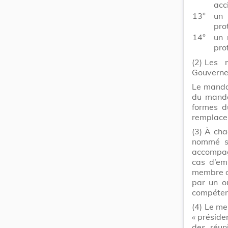
acci
13°
un
pro
14°
un 
pro
(2)
Les 
Gouverne
Le mandat
du manda
formes d
remplace
(3)
À cha
nommé su
accompag
cas d’em
membre o
par un o
compétenc
(4)
Le mem
« présiden
des réun