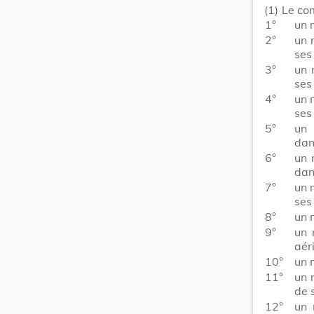
(1)
Le com
1°
un 
2°
un 
ses 
3°
un 
ses 
4°
un 
ses 
5°
un 
dan
6°
un 
dan
7°
un 
ses 
8°
un 
9°
un 
aér
10°
un 
11°
un 
de 
12°
un 