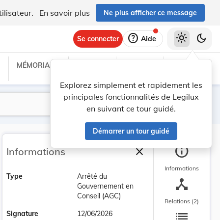
ilisateur.
En savoir plus
Ne plus afficher ce message
help
light_mode
dark_mode
Se connecter
Aide
MÉMORIAL C
TRAITÉS
PROJETS
TEXTES UE
Explorez simplement et rapidement les
principales fonctionnalités de Legilux
Lancer la recherche
Filtres
en suivant ce tour guidé.
Démarrer un tour guidé
info
close
Informations
Fermer la barre latéra
Informations
Type
Arrêté du
device_hub
Gouvernement en
Conseil (AGC)
Relations (2)
list
Signature
12/06/2026