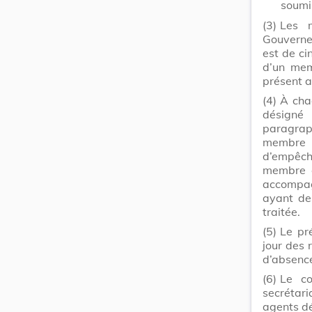
soumis
(3)
Les 
Gouvernem
est de ci
d’un mem
présent a
(4)
À cha
désigné
paragra
membre 
d’empêch
membre e
accompag
ayant de
traitée.
(5)
Le pré
jour des 
d’absence
(6)
Le co
secrétar
agents dé