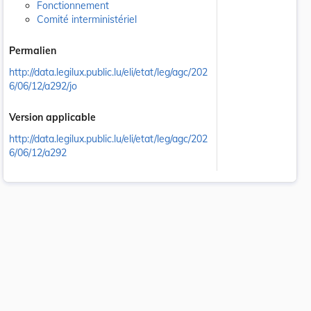
Fonctionnement
Comité interministériel
Permalien
http://data.legilux.public.lu/eli/etat/leg/agc/202
6/06/12/a292/jo
Version applicable
http://data.legilux.public.lu/eli/etat/leg/agc/202
6/06/12/a292