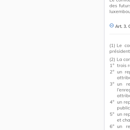
des futur
luxembour
Art. 3.
(1)
Le co
président
(2)
La com
1°
trois 
2°
un re
attrib
3°
un re
l’enr
attrib
4°
un re
public
5°
un re
et cha
6°
un re