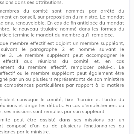
sions dans ses attributions.
membres du comité sont nommés par arrêté du
ent en conseil, sur proposition du ministre. Le mandat
nq ans, renouvelable. En cas de fin anticipée du mandat
bre, le nouveau titulaire nommé dans les formes du
rticle termine le mandat du membre qu’il remplace.
que membre effectif est adjoint un membre suppléant,
 suivant le paragraphe 2 et nommé suivant le
phe 3. Le membre suppléant peut accompagner le
effectif aux réunions du comité et, en cas
ement du membre effectif, remplacer celui-ci. Le
ffectif ou le membre suppléant peut également être
né par un ou plusieurs représentants de son ministère
s compétences particulières par rapport à la matière
sident convoque le comité, fixe l’horaire et l’ordre du
réunions et dirige les débats. En cas d’empêchement ou
, ses missions sont remplies par son suppléant.
mité peut être assisté dans ses missions par un
iat composé d’un ou de plusieurs fonctionnaires ou
signés par le ministre.