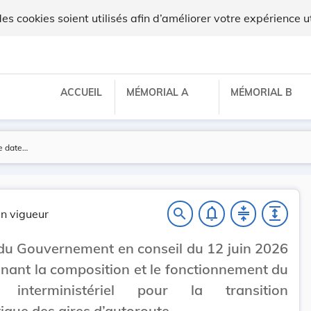
 cookies soient utilisés afin d’améliorer votre expérience ut
ACCUEIL
MÉMORIAL A
MÉMORIAL B
notifications_none
compress
expand
search
n vigueur
du Gouvernement en conseil du 12 juin 2026
nant la composition et le fonctionnement du
 interministériel pour la transition
ique des aires d’autoroute.