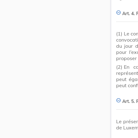
Art. 4.
(1)
Le com
convocati
du jour d
pour l’e
proposer 
(2)
En c
représent
peut éga
peut conf
Art. 5.
Le présen
de Luxem