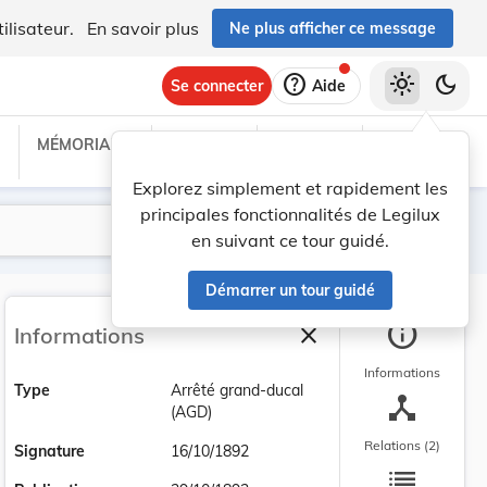
ilisateur.
En savoir plus
Ne plus afficher ce message
help
light_mode
dark_mode
Se connecter
Aide
MÉMORIAL C
TRAITÉS
PROJETS
TEXTES UE
Explorez simplement et rapidement les
principales fonctionnalités de Legilux
Lancer la recherche
Filtres
en suivant ce tour guidé.
Démarrer un tour guidé
info
close
Informations
Fermer la barre latéra
Informations
Type
Arrêté grand-ducal
device_hub
(AGD)
Relations (2)
Signature
16/10/1892
list