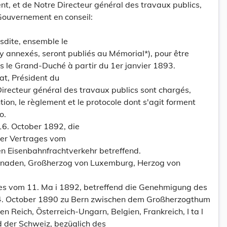
t, et de Notre Directeur général des travaux publics,
Gouvernement en conseil:
usdite, ensemble le
 y annexés, seront publiés au Mémorial*), pour être
s le Grand-Duché à partir du 1er janvier 1893.
tat, Président du
irecteur général des travaux publics sont chargés,
ion, le règlement et le protocole dont s'agit forment
o.
6. October 1892, die
ner Vertrages vom
n Eisenbahnfrachtverkehr betreffend.
Gnaden, Großherzog von Luxemburg, Herzog von
es vom 11. Ma i 1892, betreffend die Genehmigung des
4. October 1890 zu Bern zwischen dem Großherzogthum
Reich, Österreich-Ungarn, Belgien, Frankreich, I ta l
d der Schweiz, bezüglich des