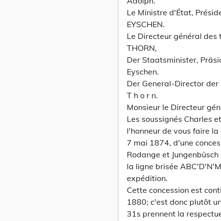
Adolph.
Le Ministre d'État, Prési
EYSCHEN.
Le Directeur général des 
THORN,
Der Staatsminister, Präsi
Eyschen.
Der General-Director der 
T h o r n.
Monsieur le Directeur gén
Les soussignés Charles et 
l'honneur de vous faire la
7 mai 1874, d'une concess
Rodange et Jungenbüsch »
la ligne brisée ABC'D'N'M 
expédition.
Cette concession est cont
1880; c'est donc plutôt u
31s prennent la respectu