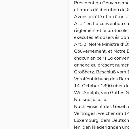
Président du Gouvernemen
et après délibération du 
Avons arrêté et arrêtons:
Art. 1er. La convention s
règlement et le protocole
exécutés et observés dan
Art. 2. Notre Ministre d'É
Gouvernement, et Notre D
chacun en ce *) La convent
annexe au présent numér
Großherz. Beschluß vom 1
Veröffentlichung des Ber
14. October 1890 über de
Wir Adolph, von Gottes 
Nassau, u, u., u.;
Nach Einsicht des Gesetz
Vertrages, welcher am 1
Luxemburg, dem Deutschen 
ien, den Niederlanden un