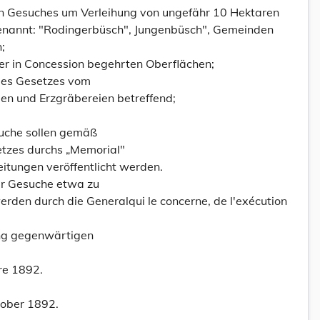
ten Gesuches um Verleihung von ungefähr 10 Hektaren
genannt: "Rodingerbüsch", Jungenbüsch", Gemeinden
;
der in Concession begehrten Oberflächen;
 des Gesetzes vom
ben und Erzgräbereien betreffend;
suche sollen gemäß
tzes durchs „Memorial"
itungen veröffentlicht werden.
ser Gesuche etwa zu
rden durch die Generalqui le concerne, de l'exécution
rung gegenwärtigen
re 1892.
tober 1892.