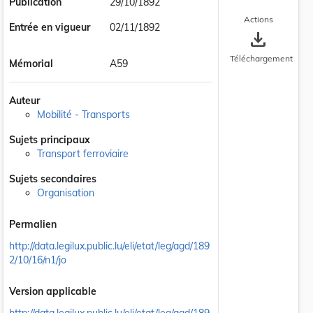
Publication
29/10/1892
Actions
Entrée en vigueur
02/11/1892
save_alt
Téléchargement
Mémorial
A59
Auteur
Mobilité - Transports
Sujets principaux
Transport ferroviaire
Sujets secondaires
Organisation
Permalien
http://data.legilux.public.lu/eli/etat/leg/agd/189
2/10/16/n1/jo
Version applicable