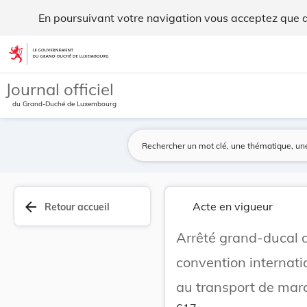
Arrêté grand-ducal du 16 octobre 1892, portant ... - Legilux
En poursuivant votre navigation vous acceptez que des
Aller au contenu
Journal officiel
du Grand-Duché de Luxembourg
arrow_back
Acte en vigueur
Retour accueil
Arrêté grand-ducal d
convention internati
au transport de mar