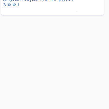
http://data.legilux.public.lu/eli/etat/leg/agd/189
2/10/16/n1