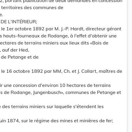
2, portant publication de deux demandes en concession
es territoires des communes de
e.
DE L'INTÉRIEUR;
e 1er octobre 1892 par M. J.-P. Hardt, directeur gérant
 hauts-fourneaux de Rodange, à l'effet d'obtenir une
ectares de terrains miniers aux lieux dits «Bois de
 auf der Hed,
de Petange et de
e 16 octobre 1892 par MM, Ch. et J. Collart, maîtres de
enir une concession d'environ 10 hectares de terrains
Bois de Rodange, Jungenbusch», communes de Petange et
 des terrains miniers sur laquelle s'étendent les
 juin 1874, sur le régime des mines et minières de fer;