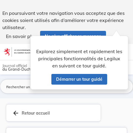
Arrêté grand-ducal du 13 novembre 1900 autorisa... - Legil
En poursuivant votre navigation vous acceptez que des
cookies soient utilisés afin d’améliorer votre expérience
utilisateur.
En savoir plus
Ne plus afficher ce message
Aller au contenu
help
light_mode
dark_mode
account_circle
Explorez simplement et rapidement les
Aide
principales fonctionnalités de Legilux
en suivant ce tour guidé.
Journal officiel
du Grand-Duché de Luxembourg
Démarrer un tour guidé
La
arrow_back
Retour accueil