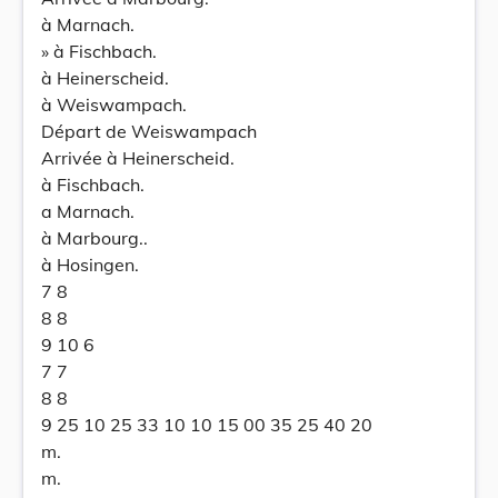
à Marnach.
» à Fischbach.
à Heinerscheid.
à Weiswampach.
Départ de Weiswampach
Arrivée à Heinerscheid.
à Fischbach.
a Marnach.
à Marbourg..
à Hosingen.
7 8
8 8
9 10 6
7 7
8 8
9 25 10 25 33 10 10 15 00 35 25 40 20
m.
m.