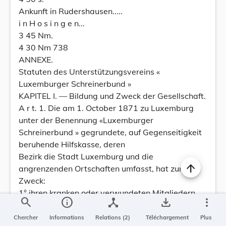
Ankunft in Rudershausen.....
i n H o s i n g e n...
3 45 Nm.
4 30 Nm 738
ANNEXE.
Statuten des Unterstützungsvereins «
Luxemburger Schreinerbund »
KAPITEL I. — Bildung und Zweck der Gesellschaft.
A r t. 1. Die am 1. October 1871 zu Luxemburg
unter der Benennung «Luxemburger
Schreinerbund » gegrundete, auf Gegenseitigkeit
beruhende Hilfskasse, deren
Bezirk die Stadt Luxemburg und die
angrenzenden Ortschaften umfasst, hat zum
Zweck:
1° ihren kranken oder verwundeten Mitgliedern
search
info
device_hub
save_alt
more_vert
arztliche Behandlung und Arzneien zu
verschaffen;
Chercher
Informations
Relations (2)
Téléchargement
Plus