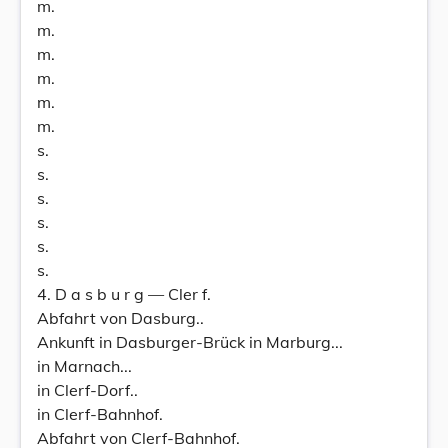
m.
m.
m.
m.
m.
m.
s.
s.
s.
s.
s.
s.
4. D a s b u r g — Cler f.
Abfahrt von Dasburg..
Ankunft in Dasburger-Brück in Marburg...
in Marnach...
in Clerf-Dorf..
in Clerf-Bahnhof.
Abfahrt von Clerf-Bahnhof.