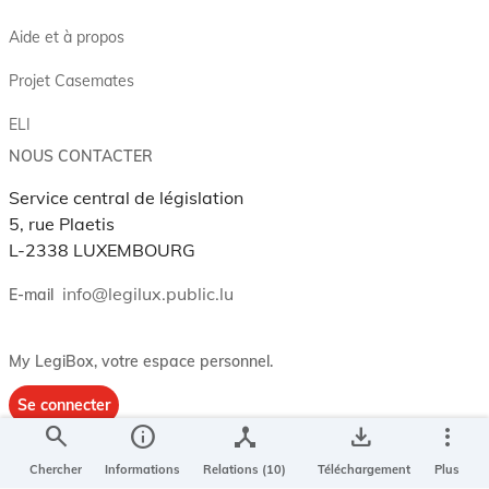
Aide et à propos
Projet Casemates
ELI
NOUS CONTACTER
Service central de législation
5, rue Plaetis
L-2338 LUXEMBOURG
info@legilux.public.lu
E-mail
My LegiBox
, votre espace personnel.
Se connecter
search
info
device_hub
save_alt
more_vert
Enregistrer et organiser vos actes préférés, enregistrer vos
recherches, soyez alerté en cas de modification sur un document
Chercher
Informations
Relations (10)
Téléchargement
Plus
qui vous intéresse.