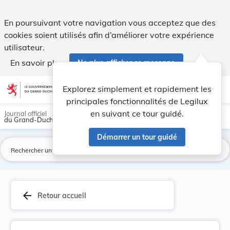
Arrêté grand-ducal du 7 février 1905 portant ap... - Legilux
En poursuivant votre navigation vous acceptez que des
cookies soient utilisés afin d’améliorer votre expérience
utilisateur.
En savoir plus
Ne plus afficher ce message
Aller au contenu
help
light_mode
dark_mode
account_circle
Explorez simplement et rapidement les
Aide
principales fonctionnalités de Legilux
en suivant ce tour guidé.
Journal officiel
du Grand-Duché de Luxembourg
Démarrer un tour guidé
La
arrow_back
Retour accueil