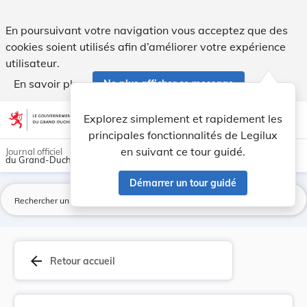
Arrêté grand-ducal du 10 juin 1907 concernant l... - Legilux
En poursuivant votre navigation vous acceptez que des
cookies soient utilisés afin d’améliorer votre expérience
utilisateur.
En savoir plus
Ne plus afficher ce message
Aller au contenu
help
light_mode
dark_mode
account_circle
Explorez simplement et rapidement les
Aide
principales fonctionnalités de Legilux
en suivant ce tour guidé.
Journal officiel
du Grand-Duché de Luxembourg
Démarrer un tour guidé
La
arrow_back
Retour accueil