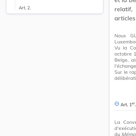
relatif
Art. 2.
articles
Nous GU
Luxembour
Vu la Co
octobre 1
Belge, ai
l'échange 
Sur le ra
délibérat
er
Art. 1
.
La Conve
d'exécuti
du
Mémor