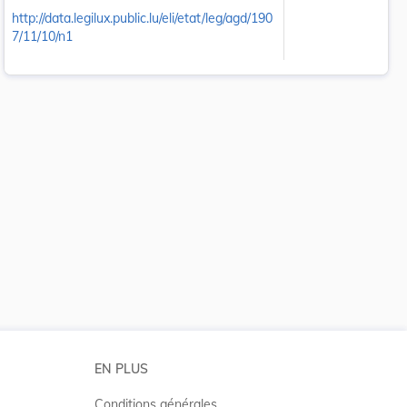
http://data.legilux.public.lu/eli/etat/leg/agd/190
7/11/10/n1
 la taille du texte
EN PLUS
Conditions générales