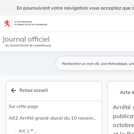
Arrêté grand-ducal du 10 novembre 1907 portant ... - Legil
En poursuivant votre navigation vous acceptez que des
Aller au contenu
Journal officiel
du Grand-Duché de Luxembourg
arrow_back
Retour accueil
Acte e
Arrêté
Sur cette page
publica
A62 Arrêté grand-ducal du 10 novembre 1907 portant publication de la Convention des 24 septembre-24 octobre 1907 entre le Grand-Duché de Luxembourg et la Belgique, ainsi que du règlement d'exécution y relatif, concernant l'échange des petits colis et articles de finances.
octobr
er
Art. 1 
 .
et la B