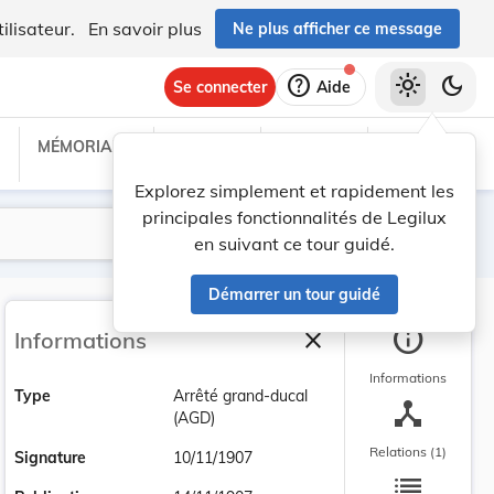
ilisateur.
En savoir plus
Ne plus afficher ce message
help
light_mode
dark_mode
Se connecter
Aide
MÉMORIAL C
TRAITÉS
PROJETS
TEXTES UE
Explorez simplement et rapidement les
principales fonctionnalités de Legilux
Lancer la recherche
Filtres
en suivant ce tour guidé.
Démarrer un tour guidé
info
close
Informations
Fermer la barre latéra
Informations
Type
Arrêté grand-ducal
device_hub
(AGD)
Relations (1)
Signature
10/11/1907
list