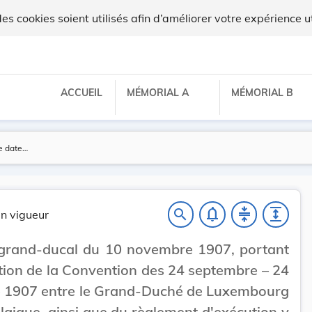
ux
 cookies soient utilisés afin d’améliorer votre expérience ut
ACCUEIL
MÉMORIAL A
MÉMORIAL B
notifications_none
compress
expand
search
n vigueur
 grand-ducal du 10 novembre 1907, portant
tion de la Convention des 24 septembre – 24
e 1907 entre le Grand-Duché de Luxembourg
elgique, ainsi que du règlement d'exécution y