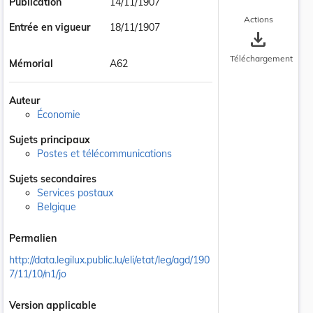
Publication
14/11/1907
Actions
Entrée en vigueur
18/11/1907
save_alt
Téléchargement
Mémorial
A62
Auteur
Économie
Sujets principaux
Postes et télécommunications
Sujets secondaires
Services postaux
Belgique
Permalien
http://data.legilux.public.lu/eli/etat/leg/agd/190
7/11/10/n1/jo
Version applicable