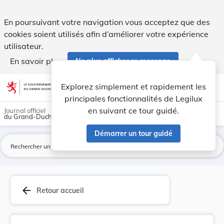
Arrêté grand-ducal du 26 juillet 1911 approuvan... - Legilux
En poursuivant votre navigation vous acceptez que des
cookies soient utilisés afin d’améliorer votre expérience
utilisateur.
En savoir plus
Ne plus afficher ce message
Aller au contenu
help
light_mode
dark_mode
account_circle
Explorez simplement et rapidement les
Aide
principales fonctionnalités de Legilux
en suivant ce tour guidé.
Journal officiel
du Grand-Duché de Luxembourg
Démarrer un tour guidé
La
arrow_back
Retour accueil