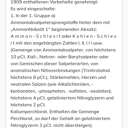
1909 enthaltenen Vorbehalte genehmigt:
Es wird eingeschalte:
1, In der 1. Gruppe a)
Ammoniaksalpetersprengstoffe hinter dem mit
„AmmonNobelit 1" beginnenden Absatz:
A m m o n - S c h l e s i t oder K o h l e n - S c h l e s
i t mit den angehängten Zahlen I, II, I I I usw.
(Gemenge von Ammoniaksalpeter, von höchstens
10 pCt. Kali-, Natron- oder Barytsalpeter oder
von Gemischen dieser Salpeterarten, von
aromatischen Nitioverbindungen (Trinitrotolnol
höchstens 8 pCt.), Stärkemehlen, Harzen und
neutralen Salzen (wie Alkalichloriden, -
karbonaten, -phosphaten, -sulfaten, -oxalaten),
höchstens 4 pCt. gelatiniertem Nitroglyzerin und
höchstens 2 pCt.
Kaliumperchlorat. Enthalten die Gemenge
Perchlorat, so darf der Gehalt an gelatiniertem
Nitroglyzerm 3 pCt. nicht übersteigen).