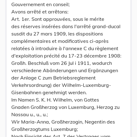
Gouvernement en conseil;
Avons arrêté et arrêtons:
Art. 1er. Sont approuvées, sous le mérite
des réserves insérées dans l'arrêté grand-ducal
susdit du 27 mars 1909, les dispositions
complémentaires et modificatives ci-après
relatées à introduire à l'annexe C du règlement
d'exploitation précité du 17-23 décembre 1908:
Großh. Beschluß vom 26 Jul i 1911, wodurch
verschiedene Abänderungen und Ergänzungen
der Anlage C zum Betriebsreglement
Verkehrsordnung) der Wilhelm-Luxemburg-
Gisenbahnen genehmigt werden.
Im Namen S. K. H. Wilhelm, von Gottes
Gnaden Großherzog von Luxemburg, Herzog zu
Nassau u., u., u.;
Wir Maria-Anna, Großherzogin, Negentin des
Großherzogtums Luxemburg;
Nach Einsicht des Art. 7 des Vertrages vom