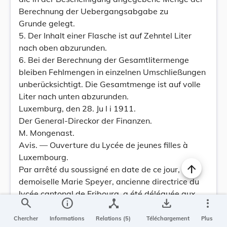
Berechnung der Uebergangsabgabe zu
Grunde gelegt.
5. Der Inhalt einer Flasche ist auf Zehntel Liter
nach oben abzurunden.
6. Bei der Berechnung der Gesamtlitermenge
bleiben Fehlmengen in einzelnen Umschließungen
unberücksichtigt. Die Gesamtmenge ist auf volle
Liter nach unten abzurunden.
Luxemburg, den 28. Ju l i 1911.
Der General-Direckor der Finanzen.
M. Mongenast.
Avis. — Ouverture du Lycée de jeunes filles à
Luxembourg.
Par arrêté du soussigné en date de ce jour, In
demoiselle Marie Speyer, ancienne directrice du
lycée cantonal de Fribourg, a été déléguée aux
search
info
device_hub
save_alt
more_vert
fonctions de sous-directrice du lycée de jeunes
filles à Luxembourg.
Chercher
Informations
Relations (5)
Téléchargement
Plus