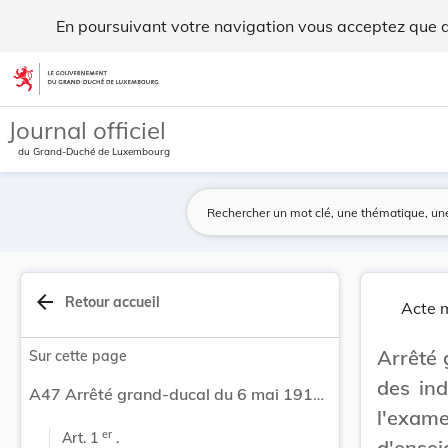
Arrêté grand-ducal du 6 mai 1912 portant fixati... - Legilux
En poursuivant votre navigation vous acceptez que des
Aller au contenu
Journal officiel
du Grand-Duché de Luxembourg
arrow_back
Retour accueil
Acte m
Arrêté 
Sur cette page
des in
A47 Arrêté grand-ducal du 6 mai 1912 portant fixation des indemnités des membres des commissions de l'examen de passage aux établissements d'enseignement supérieur et moyen.
l'exa
er
Art. 1 
 .
d'ensei