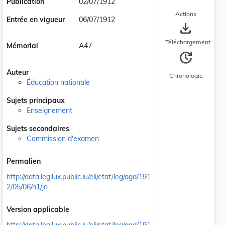
Publication
02/07/1912
Actions
Entrée en vigueur
06/07/1912
save_alt
Téléchargement
Mémorial
A47
update
Auteur
Chronologie
Éducation nationale
Sujets principaux
Enseignement
Sujets secondaires
Commission d'examen
Permalien
http://data.legilux.public.lu/eli/etat/leg/agd/191
2/05/06/n1/jo
Version applicable