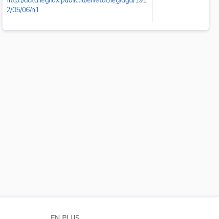
http://data.legilux.public.lu/eli/etat/leg/agd/191
2/05/06/n1
 la taille du texte
EN PLUS