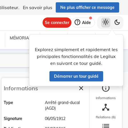
ilisateur.
En savoir plus
Ne plus afficher ce message
help
light_mode
dark_mode
Se connecter
Aide
MÉMORIAL C
TRAITÉS
PROJETS
TEXTES UE
Explorez simplement et rapidement les
principales fonctionnalités de Legilux
Lancer la recherche
Filtres
en suivant ce tour guidé.
Démarrer un tour guidé
info
close
Informations
Fermer la barre latéra
Informations
Type
Arrêté grand-ducal
device_hub
(AGD)
Relations (6)
Signature
06/05/1912
list