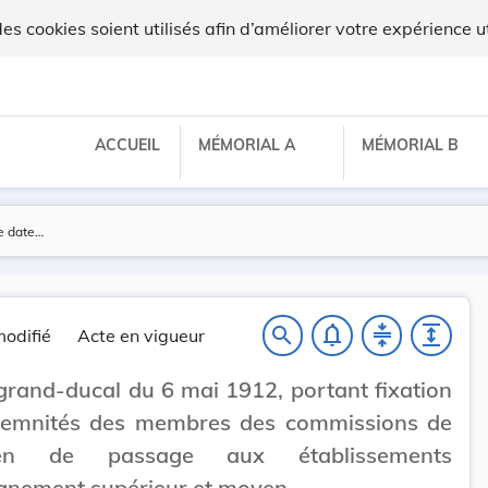
 cookies soient utilisés afin d’améliorer votre expérience ut
ACCUEIL
MÉMORIAL A
MÉMORIAL B
notifications_none
compress
expand
search
odifié
Acte en vigueur
grand-ducal du 6 mai 1912, portant fixation
demnités des membres des commissions de
men de passage aux établissements
gnement supérieur et moyen.