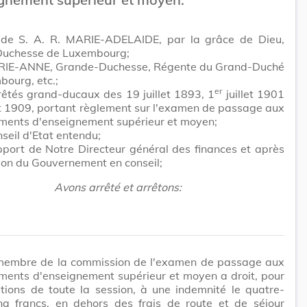
e S. A. R. MARIE-ADELAIDE, par la grâce de Dieu,
uchesse de Luxembourg;
IE-ANNE, Grande-Duchesse, Régente du Grand-Duché
ourg, etc.;
er
rêtés grand-ducaux des 19 juillet 1893, 1
juillet 1901
let 1909, portant règlement sur l'examen de passage aux
ements d'enseignement supérieur et moyen;
seil d'Etat entendu;
pport de Notre Directeur général des finances et après
ion du Gouvernement en conseil;
Avons arrêté et arrêtons:
embre de la commission de l'examen de passage aux
ments d'enseignement supérieur et moyen a droit, pour
tions de toute la session, à une indemnité le quatre-
inq francs, en dehors des frais de route et de séjour