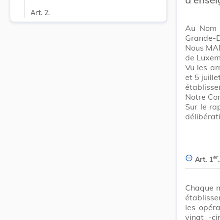
Art. 2.
Au Nom d
Grande-D
Nous MAR
de Luxemb
Vu les ar
et 5 juil
établiss
Notre Con
Sur le ra
délibérat
er
Art. 1
.
Chaque m
établisse
les opéra
vingt -c