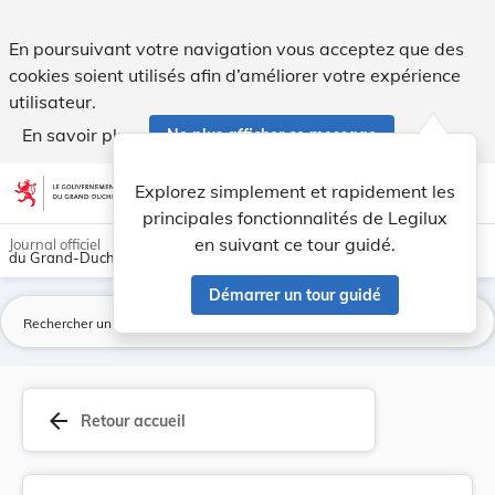
Arrêté grand-ducal du 4 août 1916 concernant la... - Legilu
En poursuivant votre navigation vous acceptez que des
cookies soient utilisés afin d’améliorer votre expérience
utilisateur.
En savoir plus
Ne plus afficher ce message
Aller au contenu
help
light_mode
dark_mode
account_circle
Explorez simplement et rapidement les
Aide
principales fonctionnalités de Legilux
en suivant ce tour guidé.
Journal officiel
du Grand-Duché de Luxembourg
Démarrer un tour guidé
La
arrow_back
Retour accueil