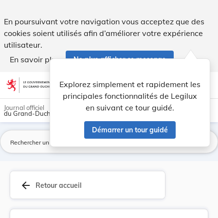
Arrêté grand-ducal du 9 février 1918 concernant... - Legilux
En poursuivant votre navigation vous acceptez que des
cookies soient utilisés afin d’améliorer votre expérience
utilisateur.
En savoir plus
Ne plus afficher ce message
Aller au contenu
help
light_mode
dark_mode
account_circle
Explorez simplement et rapidement les
Aide
principales fonctionnalités de Legilux
en suivant ce tour guidé.
Journal officiel
du Grand-Duché de Luxembourg
Démarrer un tour guidé
La
arrow_back
Retour accueil