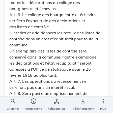
toutes les déclarations au collège des
bourgmestre et échevins.
Art. 6. Le collège des bourgmestre et échevins
vérifiera l'exactitude des déclarations et
des listes de contrôle.
Il inscrira et additionnera les totaux des listes de
contrôle dans un état récapitulatif pour toute la
commune.
Un exemplaire des listes de contrôle sera
conservé dans la commune; l'autre exemplaire,
les déclarations et l'état récapitulatif seront
adressés à l'Office de statistique pour le 25
février 1918 au plus tard.
Art. 7. Les opérations du recensement ne
serviront pas dans un intérêt fiscal.
Art. 8. Sera puni d'un emprisonnement de
huit jours à trois ans et d'une amende de 26 fr.
search
info
device_hub
save_alt
more_vert
à 3000 fr., ou d'une de ces peines seulement,
Chercher
Informations
Relations (8)
Téléchargement
Plus
quiconque omettra de faire la déclaration dans le