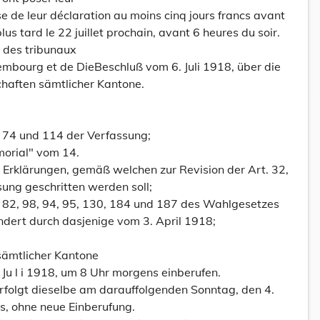
se de leur déclaration au moins cinq jours francs avant
 plus tard le 22 juillet prochain, avant 6 heures du soir.
s des tribunaux
mbourg et de DieBeschluß vom 6. Juli 1918, über die
haften sämtlicher Kantone.
, 74 und 114 der Verfassung;
morial" vom 14.
n Erklärungen, gemäß welchen zur Revision der Art. 32,
ung geschritten werden soll;
0, 82, 98, 94, 95, 130, 184 und 187 des Wahlgesetzes
ndert durch dasjenige vom 3. April 1918;
 sämtlicher Kantone
 Ju l i 1918, um 8 Uhr morgens einberufen.
erfolgt dieselbe am darauffolgenden Sonntag, den 4.
, ohne neue Einberufung.