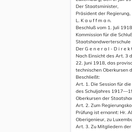
Der Staatsminister,
Präsident der Regierung,
L. K a u f f m a n.
Beschluß vom 1. Juli 1918
Kommission für die Schlu
Staatshandwerterschule 
Der G e n e r a l - D i r e k 
Nach Einsicht des Art. 3
22. Juni 1918, das provi
technischen Oberkursen d
Beschließt:
Art. 1. Die Session für di
des Schuljahres 1917—19
Oberkursen der Staatshan
Art. 2. Zum Regierungsko
Prüfung ist ernannt: Hr. Al
Oberigenieur, zu Luxemb
Art. 3. Zu Mitgliedern de