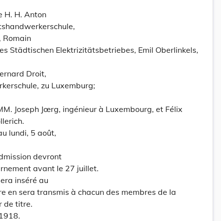
ie H. H. Anton
atshandwerkerschule,
, Romain
 des Städtischen Elektrizitätsbetriebes, Emil Oberlinkels,
Bernard Droit,
rkerschule, zu Luxemburg;
M. Joseph Jœrg, ingénieur à Luxembourg, et Félix
lerich.
au lundi, 5 août,
dmission devront
nement avant le 27 juillet.
sera inséré au
re en sera transmis à chacun des membres de la
 de titre.
 1918.