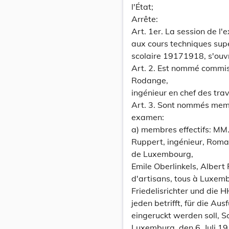
l'État;
Arrête:
Art. 1er. La session de l
aux cours techniques supé
scolaire 19171918, s'ouvri
Art. 2. Est nommé commi
Rodange,
ingénieur en chef des tra
Art. 3. Sont nommés mem
examen:
a) membres effectifs: MM.
Ruppert, ingénieur, Romai
de Luxembourg,
Emile Oberlinkels, Albert P
d'artisans, tous à Luxem
Friedelisrichter und die
jeden betrifft, für die Au
eingeruckt werden soll, S
Luxemburg, den 6. Juli 19