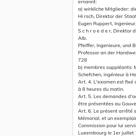
ernannt:
a) wirkliche Mitglieder: d
Hi rsch, Direktor der Sta
Eugen Ruppert, Ingenieur
S c h r o e d e r, Direktor
Alb.
Pfeiffer, Ingenieure, und 
Professor an der Handwe
728
b) membres suppléants: M
Schefchen, ingénieur à Hol
Art. 4. L'examen est fixé 
à 8 heures du matin.
Art. 5. Les demandes d'a
être présentées au Gouver
Art. 6. Le présent arrêté 
Mémorial, et un exemplai
Commission pour lui servir
Luxembourg le 1er juillet