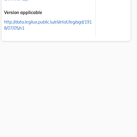
Version applicable
http://data.legilux.public.lu/eli/etat/leg/agd/191
8/07/05/n1