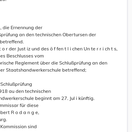
, die Ernennung der
ßprüfung an den technischen Obertursen der
betreffend.
t o r der Just iz und des ö f fen t l i chen Un te r r i ch t s,
 des Beschlusses vom
sorische Reglement über die Schlußprüfung an den
er Staatshandwerkerschule betreffend;
e Schlußprüfung
18 au den technischen
dwerkerschule beginnt am 27. Jul i künftig.
mmissar für diese
bert R o d a n g e,
urg.
r Kommission sind