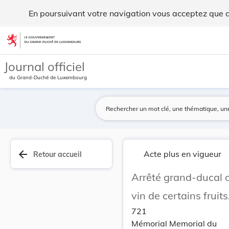
Arrêté grand-ducal du 5 juillet 1918 concernant... - Legilux
En poursuivant votre navigation vous acceptez que des
Aller au contenu
Journal officiel
du Grand-Duché de Luxembourg
arrow_back
Acte plus en vigueur
Retour accueil
Arrêté grand-ducal d
vin de certains fruits
721
Mémorial Memorial du