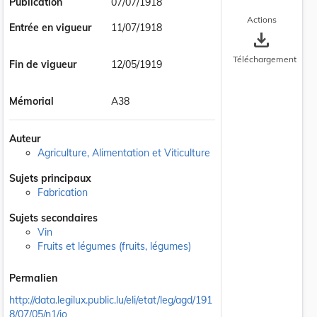
Publication
07/07/1918
Actions
Entrée en vigueur
11/07/1918
save_alt
Téléchargement
Fin de vigueur
12/05/1919
Mémorial
A38
Auteur
Agriculture, Alimentation et Viticulture
Sujets principaux
Fabrication
Sujets secondaires
Vin
Fruits et légumes (fruits, légumes)
Permalien
http://data.legilux.public.lu/eli/etat/leg/agd/191
8/07/05/n1/jo