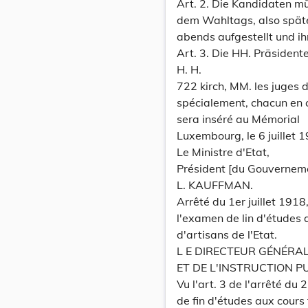
Art. 2. Die Kandidaten mü
dem Wahltags, also späte
abends aufgestellt und i
Art. 3. Die HH. Präsident
H. H.
722 kirch, MM. les juges 
spécialement, chacun en ce
sera inséré au Mémorial
Luxembourg, le 6 juillet 
Le Ministre d'Etat,
Président [du Gouvernem
L. KAUFFMAN.
Arrêté du 1er juillet 191
l'examen de lin d'études 
d'artisans de l'Etat.
L E DIRECTEUR GÉNÉRAL
ET DE L'INSTRUCTION P
Vu l'art. 3 de l'arrêté du
de fin d'études aux cours