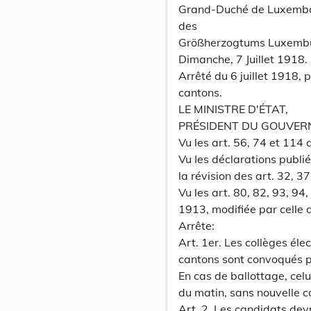
Grand-Duché de Luxemb
des
Größherzogtums Luxemb
Dimanche, 7 Juillet 1918. 
Arrêté du 6 juillet 1918, 
cantons.
LE MINISTRE D'ÉTAT,
PRÉSIDENT DU GOUVER
Vu les art. 56, 74 et 114 
Vu Ies déclarations publié
la révision des art. 32, 37
Vu les art. 80, 82, 93, 94,
1913, modifiée par celle 
Arrête:
Art. 1er. Les collèges éle
cantons sont convoqués po
En cas de ballottage, celu
du matin, sans nouvelle c
Art. 2. Les candidats dev