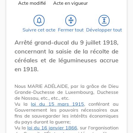
Acte modifié
Acte en vigueur
notifications_none
compress
expand
Suivre cet acte
Fermer tout
Développer tout
Arrêté grand-ducal du 9 juillet 1918,
concernant la saisie de la récolte de
céréales et de légumineuses accrue
en 1918.
Nous MARIE ADÉLAIDE, par la grâce de Dieu
Grande-Duchesse de Luxembourg, Duchesse
de Nassau, etc., etc., etc.
Vu la
loi du 15 mars 1915
, conférant au
Gouvernement les pouvoirs nécessaires aux
fins de sauvegarder les intérêts économiques
du pays durant la guerre;
Vu la
loi du 16 janvier 1866
, sur l'organisation