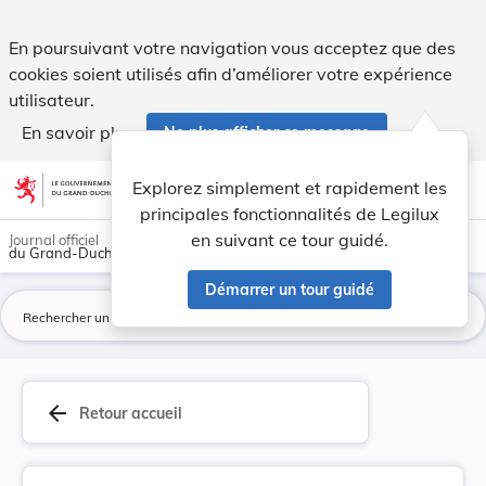
Arrêté grand-ducal du 9 juillet 1918 concernant... - Legilux
En poursuivant votre navigation vous acceptez que des
cookies soient utilisés afin d’améliorer votre expérience
utilisateur.
En savoir plus
Ne plus afficher ce message
Aller au contenu
help
light_mode
dark_mode
account_circle
Explorez simplement et rapidement les
Aide
principales fonctionnalités de Legilux
en suivant ce tour guidé.
Journal officiel
du Grand-Duché de Luxembourg
Démarrer un tour guidé
La
arrow_back
Retour accueil