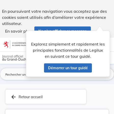
Arrêté grand-ducal du 23 décembre 1918 concerna... - Legi
En poursuivant votre navigation vous acceptez que des
cookies soient utilisés afin d’améliorer votre expérience
utilisateur.
En savoir plus
Ne plus afficher ce message
Aller au contenu
help
light_mode
dark_mode
account_circle
Explorez simplement et rapidement les
Aide
principales fonctionnalités de Legilux
en suivant ce tour guidé.
Journal officiel
du Grand-Duché de Luxembourg
Démarrer un tour guidé
La
arrow_back
Retour accueil