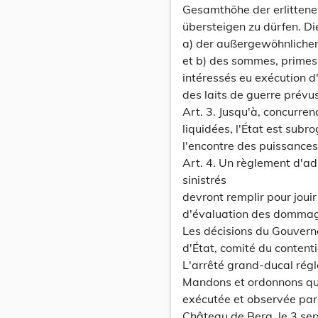
Gesamthöhe der erlittene
übersteigen zu dürfen. D
a) der außergewöhnlichen
et b) des sommes, primes
intéressés eu exécution d
des laits de guerre prévus
Art. 3. Jusqu'à, concurre
liquidées, l'État est subr
l'encontre des puissances
Art. 4. Un règlement d'ad
sinistrés
devront remplir pour jouir
d'évaluation des domma
Les décisions du Gouvern
d'État, comité du contenti
L'arrêté grand-ducal régl
Mandons et ordonnons que 
exécutée et observée par
Château de Berg, le 3 s