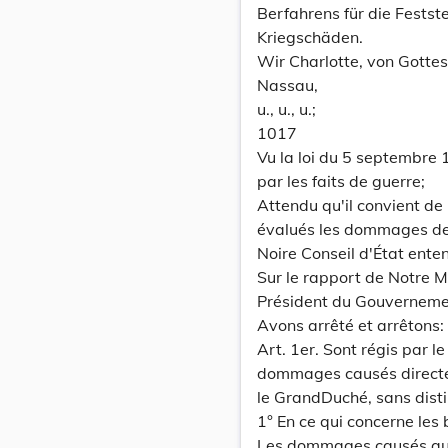
Berfahrens für die Fests
Kriegschäden.
Wir Charlotte, von Gott
Nassau,
u., u., u.;
1017
Vu la loi du 5 septembre
par les faits de guerre;
Attendu qu'il convient de 
évalués les dommages de
Noire Conseil d'État ente
Sur le rapport de Notre Mi
Président du Gouvernemen
Avons arrêté et arrêtons:
Art. 1er. Sont régis par le
dommages causés directem
le GrandDuché, sans disti
1° En ce qui concerne les 
Les dommages causés aux 