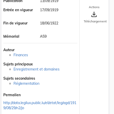
Publication
13/09/1919
Actions
Entrée en vigueur
17/09/1919
save_alt
Téléchargement
Fin de vigueur
18/06/1922
Mémorial
A59
Auteur
Finances
Sujets principaux
Enregistrement et domaines
Sujets secondaires
Réglementation
Permalien
http://data.legilux.public.lu/eli/etat/leg/agd/191
9/08/29/n2/jo