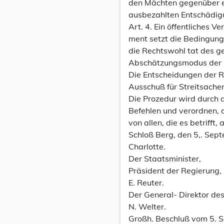
den Mächten gegenüber e
ausbezahlten Entschädig
Art. 4. Ein öffentliches V
ment setzt die Bedingung
die Rechtswohl tat des g
Abschätzungsmodus der 
Die Entscheidungen der R
Ausschuß für Streitsachen,
Die Prozedur wird durch 
Befehlen und verordnen, 
von allen, die es betrifft
Schloß Berg, den 5,. Sep
Charlotte.
Der Staatsminister,
Präsident der Regierung,
E. Reuter.
Der General- Direktor des 
N. Welter.
Großh. Beschluß vom 5. 