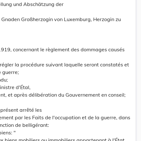
tellung und Abschätzung der
es Gnaden Großherzogin von Luxemburg, Herzogin zu
 1919, concernant le règlement des dommages causés
régler la procédure suivant laquelle seront constatés et
 guerre;
ndu;
nistre d'Étal,
t, et après délibération du Gouvernement en conseil;
 présent arrêté les
ent par les Faits de l'occupation et de la guerre, dans
nction de belligérant:
biens: "
biens mobiliers ou immobiliers appartenant à l'État,