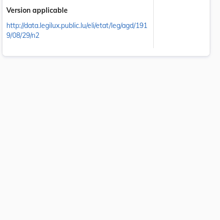
Version applicable
http://data.legilux.public.lu/eli/etat/leg/agd/191
9/08/29/n2