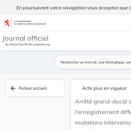
Arrêté grand-ducal du 29 août 1919 portant que ... - Legilu
En poursuivant votre navigation vous acceptez que des
Aller au contenu
Journal officiel
du Grand-Duché de Luxembourg
arrow_back
Acte plus en vigueur
Retour accueil
Arrêté grand-ducal 
l'enregistrement diff
mutations intervenus