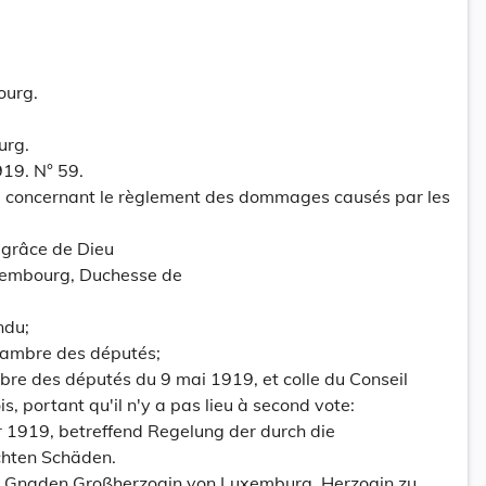
ourg.
urg.
19. N° 59.
, concernant le règlement des dommages causés par les
grâce de Dieu
embourg, Duchesse de
ndu;
hambre des députés;
bre des députés du 9 mai 1919, et colle du Conseil
, portant qu'il n'y a pas lieu à second vote:
1919, betreffend Regelung der durch die
chten Schäden.
es Gnaden Großherzogin von Luxemburg, Herzogin zu