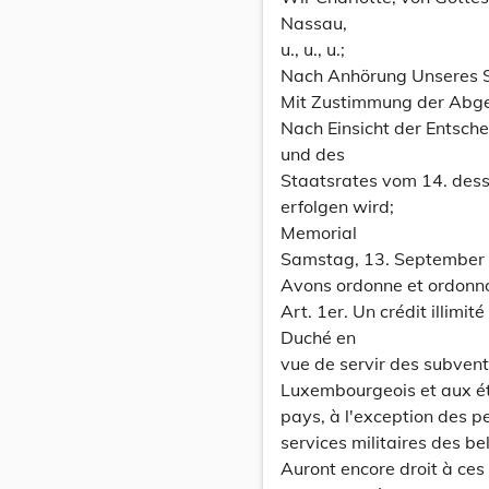
Nassau,
u., u., u.;
Nach Anhörung Unseres S
Mit Zustimmung der Abg
Nach Einsicht der Entsc
und des
Staatsrates vom 14. des
erfolgen wird;
Memorial
Samstag, 13. September
Avons ordonne et ordonn
Art. 1er. Un crédit illimi
Duché en
vue de servir des subvent
Luxembourgeois et aux ét
pays, à l'exception des p
services militaires des be
Auront encore droit à ces