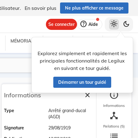
ilisateur.
En savoir plus
Ne plus afficher ce message
help
light_mode
dark_mode
Se connecter
Aide
MÉMORIAL C
TRAITÉS
PROJETS
TEXTES UE
Explorez simplement et rapidement les
principales fonctionnalités de Legilux
Lancer la recherche
Filtres
en suivant ce tour guidé.
Démarrer un tour guidé
info
close
Informations
Fermer la barre latéra
Informations
Type
Arrêté grand-ducal
device_hub
(AGD)
Relations (5)
Signature
29/08/1919
list