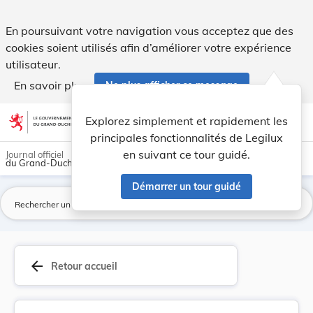
Arrêté grand-ducal du 3 mai 1920 portant règlem... - Legilu
En poursuivant votre navigation vous acceptez que des
cookies soient utilisés afin d’améliorer votre expérience
utilisateur.
En savoir plus
Ne plus afficher ce message
Aller au contenu
help
light_mode
dark_mode
account_circle
Explorez simplement et rapidement les
Aide
principales fonctionnalités de Legilux
en suivant ce tour guidé.
Journal officiel
du Grand-Duché de Luxembourg
Démarrer un tour guidé
La
arrow_back
Retour accueil