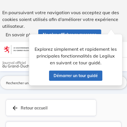
Arrêté grand-ducal du 11 février 1921 portant m... - Legilux
En poursuivant votre navigation vous acceptez que des
cookies soient utilisés afin d’améliorer votre expérience
utilisateur.
En savoir plus
Ne plus afficher ce message
Aller au contenu
help
light_mode
dark_mode
account_circle
Explorez simplement et rapidement les
Aide
principales fonctionnalités de Legilux
en suivant ce tour guidé.
Journal officiel
du Grand-Duché de Luxembourg
Démarrer un tour guidé
La
arrow_back
Retour accueil