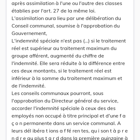
après assimilation à l'une ou l'autre des classes
établies par l'art. 27 de la même loi.
L'assimilation aura lieu par une délibération du
Conseil communal, soumise à l'approbation du
Gouvernement,
L'indemnité spéciale n'est pas (…) si le traitement
réel est supérieur au traitement maximum du
groupe afférent, augmenté du chiffre de
l'indemnité. Elle sera réduite à la différence entre
ces deux montants, si le traitement réel est
inférieur à la somme du traitement maximum et
de l'indemnité.
Les conseils communaux pourront, sous
l'approbation du Directeur général du service,
accorder l'indemnité spéciale à ceux des des
employés non occupé à titre principal et d'une f a
ç o n permanente dans un service communal. A
leurs dél ibéra t ions a f fé ren tes, qu i son t à p r e
n d r e au plus t a r d dans la première quinzaine à