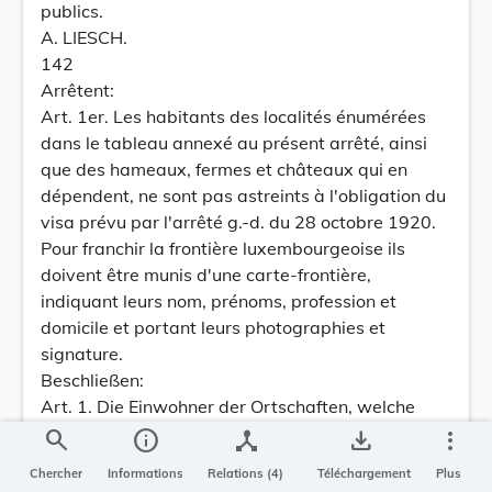
publics.
A. LIESCH.
142
Arrêtent:
Art. 1er. Les habitants des localités énumérées
dans le tableau annexé au présent arrêté, ainsi
que des hameaux, fermes et châteaux qui en
dépendent, ne sont pas astreints à l'obligation du
visa prévu par l'arrêté g.-d. du 28 octobre 1920.
Pour franchir la frontière luxembourgeoise ils
doivent être munis d'une carte-frontière,
indiquant leurs nom, prénoms, profession et
domicile et portant leurs photographies et
signature.
Beschließen:
Art. 1. Die Einwohner der Ortschaften, welche
in der diesem Beschlusse beigefügten Tabelle
search
info
device_hub
save_alt
more_vert
aufgezählt sind, sowie die Einwohner der zu
Chercher
Informations
Relations (4)
Téléchargement
Plus
diesen Ortschaften gehörigen Weiler, Höfe und