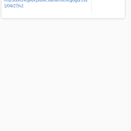
http://data.legilux.public.lu/eli/etat/leg/agd/192
1/04/27/n2
 la taille du texte