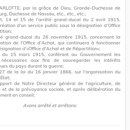
RLOTTE, par la grâce de Dieu, Grande-Duchesse de
g, Duchesse de Nassau, etc., etc., etc.;
rt. 14 et 15 de l'arrêté grand-ducal du 2 avril 1915,
réation d'un service public sous la désignation d'Office
ition;
êté grand-ducal du 26 novembre 1915, concernant la
ation de l'Office d'Achat, qui continuera à fonctionner
ésignation d'«Office d'Achat et de Répartition»;
i du 15 mars 1915, conférant au Gouvernement les
 nécessaires aux fins de sauvegarder les intérêts
es du pays durant la guerre;
 27 de la loi du 16 janvier 1866, sur l'organisation du
'État;
pport de Notre Directeur général de l'agriculture, de
ie et de la prévoyance sociale, et après délibération du
ment en conseil;
Avons arrêté et arrêtons: