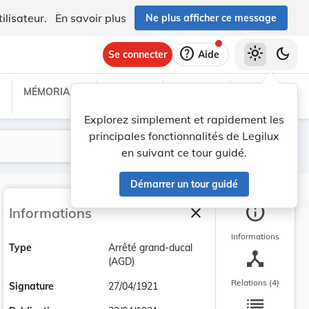
ilisateur.
En savoir plus
Ne plus afficher ce message
help
light_mode
dark_mode
Se connecter
Aide
MÉMORIAL C
TRAITÉS
PROJETS
TEXTES UE
Explorez simplement et rapidement les
principales fonctionnalités de Legilux
Lancer la recherche
Filtres
en suivant ce tour guidé.
Démarrer un tour guidé
info
close
Informations
Fermer la barre latéra
Informations
Type
Arrêté grand-ducal
device_hub
(AGD)
Relations (4)
Signature
27/04/1921
list