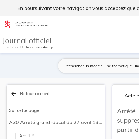
Arrêté grand-ducal du 27 avril 1921 portant sup... - Legilux
En poursuivant votre navigation vous acceptez que des
Aller au contenu
Journal officiel
du Grand-Duché de Luxembourg
arrow_back
Retour accueil
Acte e
Arrêté
Sur cette page
suppres
A30 Arrêté grand-ducal du 27 avril 1921 portant suppression de l'Office d'achat et de répartition à partir du 1er mai 1921.
partir 
er
Art. 1 
 .