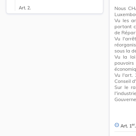
Nous CHA
Art. 2.
Luxembour
Vu les a
portant c
de Répart
Vu l'arr
réorganis
sous la d
Vu la lo
pouvoirs
économiqu
Vu l'art.
Conseil d
Sur le ra
l'industr
Gouverne
er
Art. 1
.