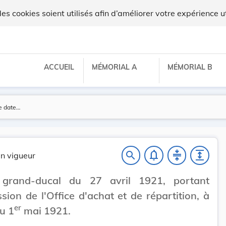
 cookies soient utilisés afin d’améliorer votre expérience ut
ACCUEIL
MÉMORIAL A
MÉMORIAL B
notifications_none
compress
expand
search
n vigueur
 grand-ducal du 27 avril 1921, portant
sion de l'Office d'achat et de répartition, à
er
du 1
mai 1921.