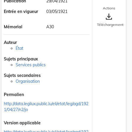
Publication
29/04/1921
Actions
Entrée en vigueur
03/05/1921
save_alt
Téléchargement
Mémorial
A30
Auteur
État
Sujets principaux
Services publics
Sujets secondaires
Organisation
Permalien
http://data.legilux.public.lu/eli/etat/leg/agd/192
1/04/27/n2/jo
Version applicable