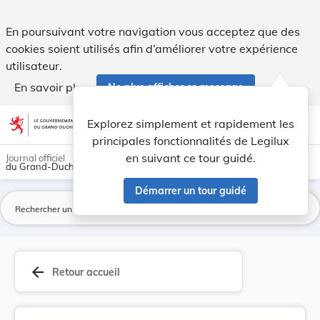
Arrête grand-ducal du 23 janvier 1923 annulant ... - Legilux
En poursuivant votre navigation vous acceptez que des
cookies soient utilisés afin d’améliorer votre expérience
utilisateur.
En savoir plus
Ne plus afficher ce message
Aller au contenu
help
light_mode
dark_mode
account_circle
Explorez simplement et rapidement les
Aide
principales fonctionnalités de Legilux
en suivant ce tour guidé.
Journal officiel
du Grand-Duché de Luxembourg
Démarrer un tour guidé
La
arrow_back
Retour accueil