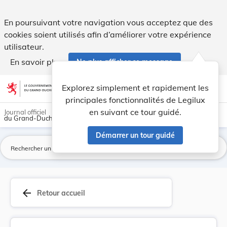
Arrêté grand-ducal du 3 novembre 1923 portant m... - Legi
En poursuivant votre navigation vous acceptez que des
cookies soient utilisés afin d’améliorer votre expérience
utilisateur.
En savoir plus
Ne plus afficher ce message
Aller au contenu
help
light_mode
dark_mode
account_circle
Explorez simplement et rapidement les
Aide
principales fonctionnalités de Legilux
en suivant ce tour guidé.
Journal officiel
du Grand-Duché de Luxembourg
Démarrer un tour guidé
La
arrow_back
Retour accueil