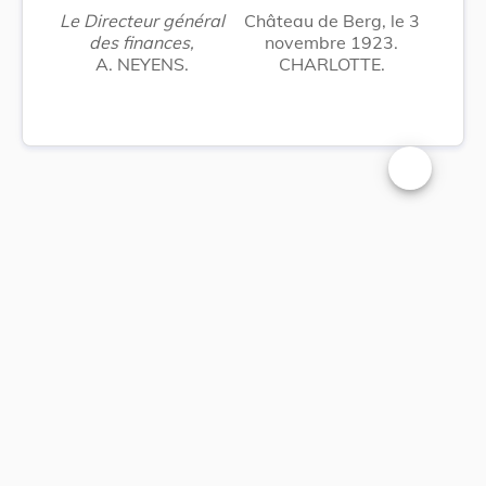
Le Directeur général
Château de Berg, le 3
des finances,
novembre 1923.
A. NEYENS.
CHARLOTTE.
Changer la t