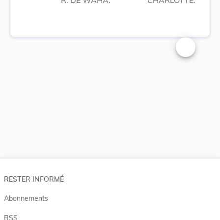
Changer la t
RESTER INFORMÉ
Abonnements
RSS