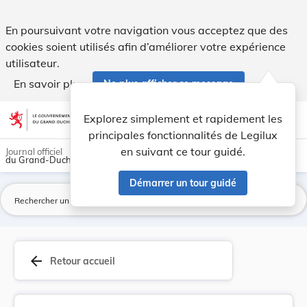
Arrêté grand-ducal du 27 mars 1924 par lequel, ... - Legilux
En poursuivant votre navigation vous acceptez que des
cookies soient utilisés afin d’améliorer votre expérience
utilisateur.
En savoir plus
Ne plus afficher ce message
Aller au contenu
help
light_mode
dark_mode
account_circle
Explorez simplement et rapidement les
Aide
principales fonctionnalités de Legilux
en suivant ce tour guidé.
Journal officiel
du Grand-Duché de Luxembourg
Démarrer un tour guidé
La
arrow_back
Retour accueil