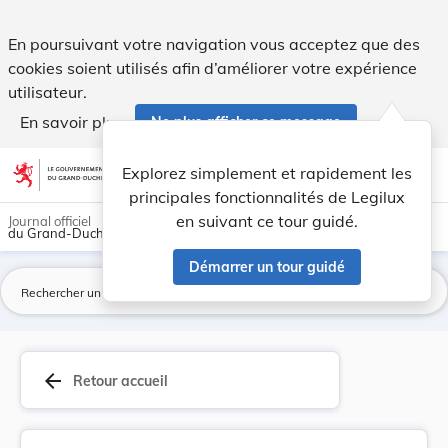
Arrêté grand-ducal du 18 mai 1925 portant modif... - Legilu
En poursuivant votre navigation vous acceptez que des
cookies soient utilisés afin d’améliorer votre expérience
utilisateur.
En savoir plus
Ne plus afficher ce message
Aller au contenu
help
light_mode
dark_mode
account_circle
Explorez simplement et rapidement les
Aide
principales fonctionnalités de Legilux
en suivant ce tour guidé.
Journal officiel
du Grand-Duché de Luxembourg
Démarrer un tour guidé
La
arrow_back
Retour accueil