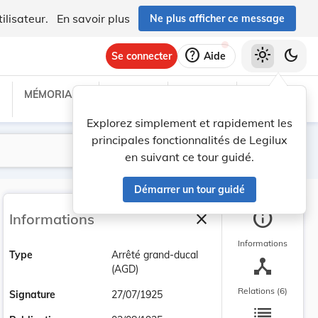
ilisateur.
En savoir plus
Ne plus afficher ce message
help
light_mode
dark_mode
Se connecter
Aide
MÉMORIAL C
TRAITÉS
PROJETS
TEXTES UE
Explorez simplement et rapidement les
principales fonctionnalités de Legilux
Lancer la recherche
Filtres
en suivant ce tour guidé.
Démarrer un tour guidé
info
close
Informations
Fermer la barre latéra
Informations
Type
Arrêté grand-ducal
device_hub
(AGD)
Relations (6)
Signature
27/07/1925
list