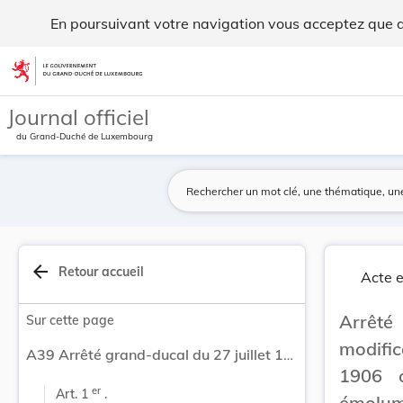
Arrêté grand-ducal du 27 juillet 1925 portant m... - Legilux
En poursuivant votre navigation vous acceptez que des
Aller au contenu
Journal officiel
du Grand-Duché de Luxembourg
arrow_back
Retour accueil
Acte e
Arrêté
Sur cette page
modific
A39 Arrêté grand-ducal du 27 juillet 1925 portant modification de l'arrêté grand-ducal du 30 octobre 1906 on tant qu'il concerne la fixation des émoluments et des frais de route revenant aux experts du service des habitations à bon marché.
1906 o
er
Art. 1 
 .
émolum