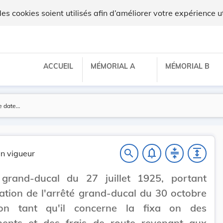
 cookies soient utilisés afin d’améliorer votre expérience ut
ACCUEIL
MÉMORIAL A
MÉMORIAL B
notifications_none
compress
expand
search
n vigueur
 grand-ducal du 27 juillet 1925, portant
ation de l'arrêté grand-ducal du 30 octobre
n tant qu'il concerne la fixa on des
ents et des frais de route revenant aux