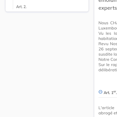
experts
Art. 2.
Nous CHA
Luxembour
Vu les l
habitatio
Revu Nos
26 septe
susdite l
Notre Con
Sur le ra
délibérat
er
Art. 1
.
L'articl
abrogé et