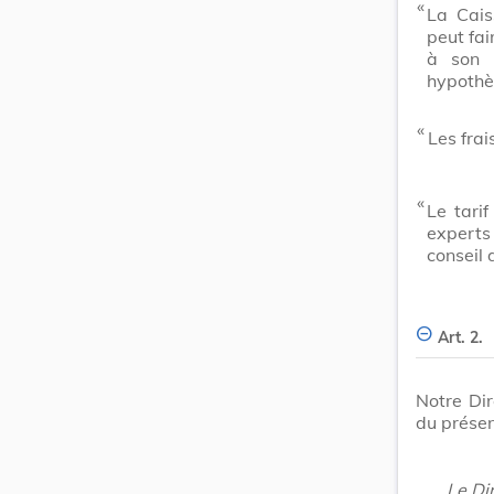
​ «
La Cais
peut fai
à son 
hypothè
​ «
Les frai
​ «
Le tari
experts 
conseil 
Art. 2.
Notre Dir
du présen
Le Di