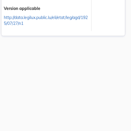
Version applicable
http://data.legilux.public.lu/eli/etat/leg/agd/192
5/07/27/n1