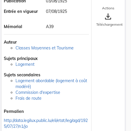
Publication
03/08/1925
Actions
Entrée en vigueur
07/08/1925
save_alt
Téléchargement
Mémorial
A39
Auteur
Classes Moyennes et Tourisme
Sujets principaux
Logement
Sujets secondaires
Logement abordable (logement à coût
modéré)
Commission d'expertise
Frais de route
Permalien
http://data.legilux.public.lu/eli/etat/leg/agd/192
5/07/27/n1/jo