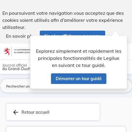
Arrêté grand-ducal du 4 juin 1926 portant fixat... - Legilux
En poursuivant votre navigation vous acceptez que des
cookies soient utilisés afin d’améliorer votre expérience
utilisateur.
En savoir plus
Ne plus afficher ce message
Aller au contenu
help
light_mode
dark_mode
account_circle
Explorez simplement et rapidement les
Aide
principales fonctionnalités de Legilux
en suivant ce tour guidé.
Journal officiel
du Grand-Duché de Luxembourg
Démarrer un tour guidé
La
arrow_back
Retour accueil