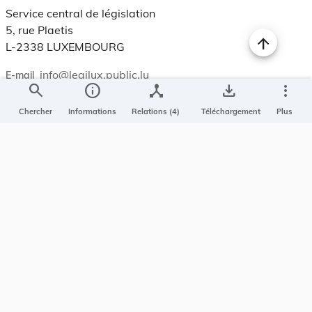
Service central de législation
5, rue Plaetis
L-2338 LUXEMBOURG
info@legilux.public.lu
E-mail
search
info
device_hub
save_alt
more_vert
Chercher
Informations
Relations (4)
Téléchargement
Plus
My LegiBox
, votre espace personnel.
Se connecter
Enregistrer et organiser vos actes préférés, enregistrer vos
recherches, soyez alerté en cas de modification sur un document
qui vous intéresse.
EN PLUS
Conditions générales
Conditions d’utilisations
Accessibilité