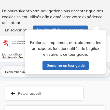
Arrêté grand-ducal du 14 janvier 1928 complétan... - Legilu
En poursuivant votre navigation vous acceptez que des
cookies soient utilisés afin d’améliorer votre expérience
utilisateur.
En savoir plus
Ne plus afficher ce message
Aller au contenu
help
light_mode
dark_mode
account_circle
Explorez simplement et rapidement les
Aide
principales fonctionnalités de Legilux
en suivant ce tour guidé.
Journal officiel
du Grand-Duché de Luxembourg
Démarrer un tour guidé
La
arrow_back
Retour accueil