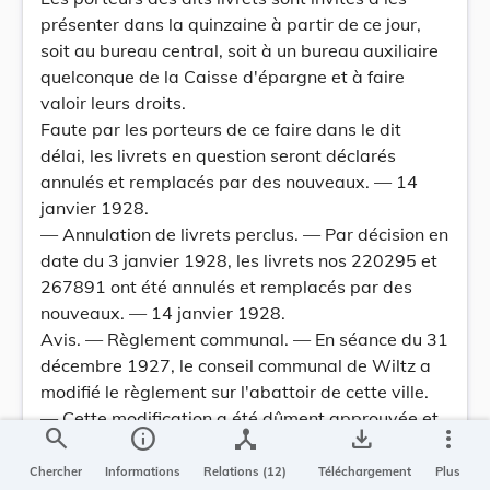
présenter dans la quinzaine à partir de ce jour,
soit au bureau central, soit à un bureau auxiliaire
quelconque de la Caisse d'épargne et à faire
valoir leurs droits.
Faute par les porteurs de ce faire dans le dit
délai, les livrets en question seront déclarés
annulés et remplacés par des nouveaux. — 14
janvier 1928.
— Annulation de livrets perclus. — Par décision en
date du 3 janvier 1928, les livrets nos 220295 et
267891 ont été annulés et remplacés par des
nouveaux. — 14 janvier 1928.
Avis. — Règlement communal. — En séance du 31
décembre 1927, le conseil communal de Wiltz a
modifié le règlement sur l'abattoir de cette ville.
— Cette modification a été dûment approuvée et
search
info
device_hub
save_alt
more_vert
publiée. — 16 janvier 1928.
Luxembourg. — Imprimerie de la Cour Victor Buck.
Chercher
Informations
Relations (12)
Téléchargement
Plus