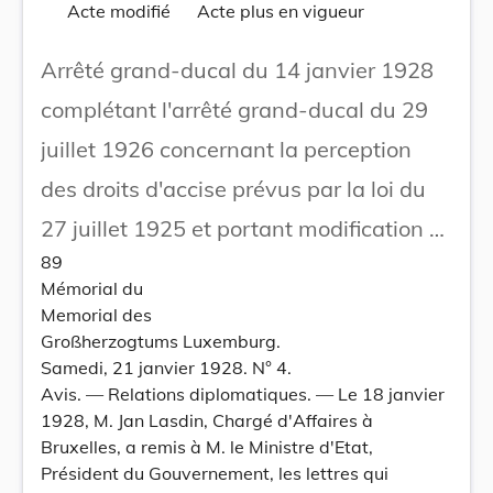
Acte modifié
Acte plus en vigueur
Arrêté grand-ducal du 14 janvier 1928
complétant l'arrêté grand-ducal du 29
juillet 1926 concernant la perception
des droits d'accise prévus par la loi du
27 juillet 1925 et portant modification à
89
l'arrêté grand-ducal du même jour
Mémorial du
concernant l'emploi des alcools en
Memorial des
Großherzogtums Luxemburg.
exemption totale ou partielle des droits
Samedi, 21 janvier 1928. N° 4.
et la restitution des droits en cas
Avis. — Relations diplomatiques. — Le 18 janvier
1928, M. Jan Lasdin, Chargé d'Affaires à
d'exportation d'eau-de-vie.
Bruxelles, a remis à M. le Ministre d'Etat,
Président du Gouvernement, les lettres qui