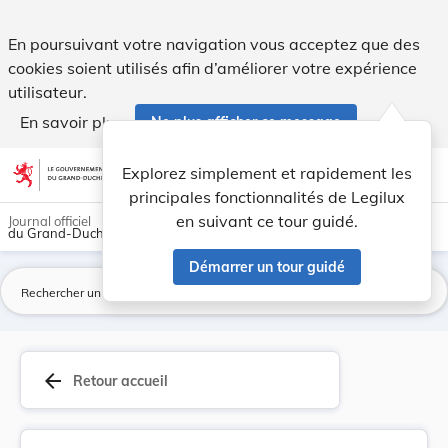
Arrêté grand-ducal du 7 mars 1928 déclarant d'u... - Legilu
En poursuivant votre navigation vous acceptez que des
cookies soient utilisés afin d’améliorer votre expérience
utilisateur.
En savoir plus
Ne plus afficher ce message
Aller au contenu
help
light_mode
dark_mode
account_circle
Explorez simplement et rapidement les
Aide
principales fonctionnalités de Legilux
en suivant ce tour guidé.
Journal officiel
du Grand-Duché de Luxembourg
Démarrer un tour guidé
La
arrow_back
Retour accueil