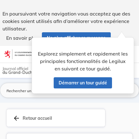
Arrêté grand-ducal du 16 mars 1933 portant modi... - Legil
En poursuivant votre navigation vous acceptez que des
cookies soient utilisés afin d’améliorer votre expérience
utilisateur.
En savoir plus
Ne plus afficher ce message
Aller au contenu
help
light_mode
dark_mode
account_circle
Explorez simplement et rapidement les
Aide
principales fonctionnalités de Legilux
en suivant ce tour guidé.
Journal officiel
du Grand-Duché de Luxembourg
Démarrer un tour guidé
La
arrow_back
Retour accueil