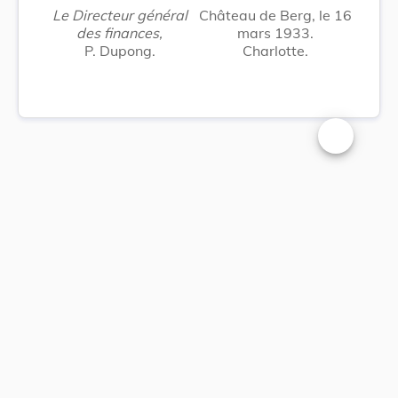
Le Directeur général
Château de Berg, le 16
des finances,
mars 1933.
P. Dupong.
Charlotte.
Changer la t