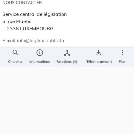
NOUS CONTACTER
Service central de législation
5, rue Plaetis
L-2338 LUXEMBOURG
info@legilux.public.lu
E-mail
search
info
device_hub
save_alt
more_vert
My LegiBox
, votre espace personnel.
Chercher
Informations
Relations (4)
Téléchargement
Plus
Se connecter
Enregistrer et organiser vos actes préférés, enregistrer vos
recherches, soyez alerté en cas de modification sur un document
qui vous intéresse.
EN PLUS
Conditions générales
Conditions d’utilisations