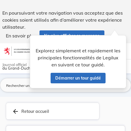
Arrêté grand-ducal du 28 décembre 1936, portant... - Legil
En poursuivant votre navigation vous acceptez que des
cookies soient utilisés afin d’améliorer votre expérience
utilisateur.
En savoir plus
Ne plus afficher ce message
Aller au contenu
help
light_mode
dark_mode
account_circle
Explorez simplement et rapidement les
Aide
principales fonctionnalités de Legilux
en suivant ce tour guidé.
Journal officiel
du Grand-Duché de Luxembourg
Démarrer un tour guidé
La
arrow_back
Retour accueil