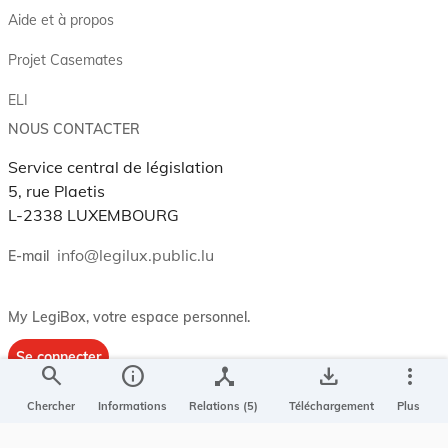
Aide et à propos
Projet Casemates
ELI
NOUS CONTACTER
Service central de législation
5, rue Plaetis
L-2338 LUXEMBOURG
info@legilux.public.lu
E-mail
My LegiBox
, votre espace personnel.
Se connecter
search
info
device_hub
save_alt
more_vert
Enregistrer et organiser vos actes préférés, enregistrer vos
Chercher
Informations
Relations (5)
Téléchargement
Plus
recherches, soyez alerté en cas de modification sur un document
qui vous intéresse.