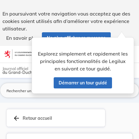
Arrêté grand-ducal du 23 février 1937, compléta... - Legilux
En poursuivant votre navigation vous acceptez que des
cookies soient utilisés afin d’améliorer votre expérience
utilisateur.
En savoir plus
Ne plus afficher ce message
Aller au contenu
help
light_mode
dark_mode
account_circle
Explorez simplement et rapidement les
Aide
principales fonctionnalités de Legilux
en suivant ce tour guidé.
Journal officiel
du Grand-Duché de Luxembourg
Démarrer un tour guidé
La
arrow_back
Retour accueil