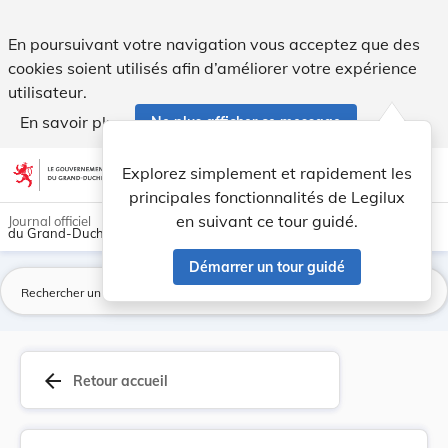
Arrêté grand-ducal du 7 février 1938 mettant en... - Legilux
En poursuivant votre navigation vous acceptez que des
cookies soient utilisés afin d’améliorer votre expérience
utilisateur.
En savoir plus
Ne plus afficher ce message
Aller au contenu
help
light_mode
dark_mode
account_circle
Explorez simplement et rapidement les
Aide
principales fonctionnalités de Legilux
en suivant ce tour guidé.
Journal officiel
du Grand-Duché de Luxembourg
Démarrer un tour guidé
La
arrow_back
Retour accueil