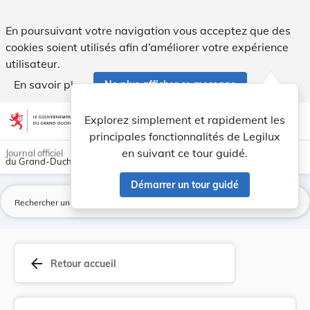
Arrêté grand-ducal du 2 septembre 1938 ordonnan... - Legi
En poursuivant votre navigation vous acceptez que des
cookies soient utilisés afin d’améliorer votre expérience
utilisateur.
En savoir plus
Ne plus afficher ce message
Aller au contenu
help
light_mode
dark_mode
account_circle
Explorez simplement et rapidement les
Aide
principales fonctionnalités de Legilux
en suivant ce tour guidé.
Journal officiel
du Grand-Duché de Luxembourg
Démarrer un tour guidé
La
arrow_back
Retour accueil