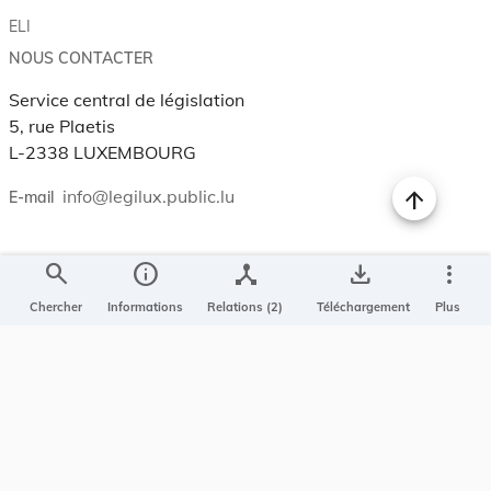
ELI
NOUS CONTACTER
Service central de législation
5, rue Plaetis
L-2338 LUXEMBOURG
info@legilux.public.lu
E-mail
My LegiBox
, votre espace personnel.
search
info
device_hub
save_alt
more_vert
Se connecter
Chercher
Informations
Relations (2)
Téléchargement
Plus
Enregistrer et organiser vos actes préférés, enregistrer vos
recherches, soyez alerté en cas de modification sur un document
qui vous intéresse.
EN PLUS
Conditions générales