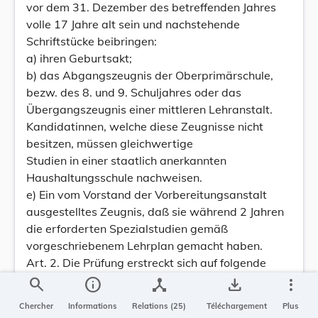
vor dem 31. Dezember des betreffenden Jahres
volle 17 Jahre alt sein und nachstehende
Schriftstücke beibringen:
a) ihren Geburtsakt;
b) das Abgangszeugnis der Oberprimärschule,
bezw. des 8. und 9. Schuljahres oder das
Übergangszeugnis einer mittleren Lehranstalt.
Kandidatinnen, welche diese Zeugnisse nicht
besitzen, müssen gleichwertige
Studien in einer staatlich anerkannten
Haushaltungsschule nachweisen.
e) Ein vom Vorstand der Vorbereitungsanstalt
ausgestelltes Zeugnis, daß sie während 2 Jahren
die erforderten Spezialstudien gemäß
vorgeschriebenem Lehrplan gemacht haben.
Art. 2. Die Prüfung erstreckt sich auf folgende
Fächer:
search
info
device_hub
save_alt
more_vert
I. Allgemeinbildung:
Chercher
Informations
Relations (25)
Téléchargement
Plus
Deutsche Sprache,