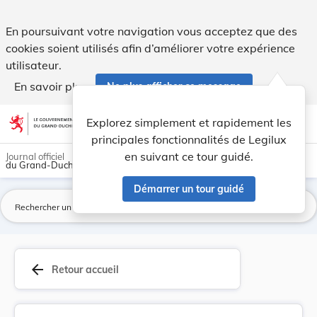
Arrêté grand-ducal du 31 juillet 1939 portant c... - Legilux
En poursuivant votre navigation vous acceptez que des
cookies soient utilisés afin d’améliorer votre expérience
utilisateur.
En savoir plus
Ne plus afficher ce message
Aller au contenu
help
light_mode
dark_mode
account_circle
Explorez simplement et rapidement les
Aide
principales fonctionnalités de Legilux
en suivant ce tour guidé.
Journal officiel
du Grand-Duché de Luxembourg
Démarrer un tour guidé
La
arrow_back
Retour accueil