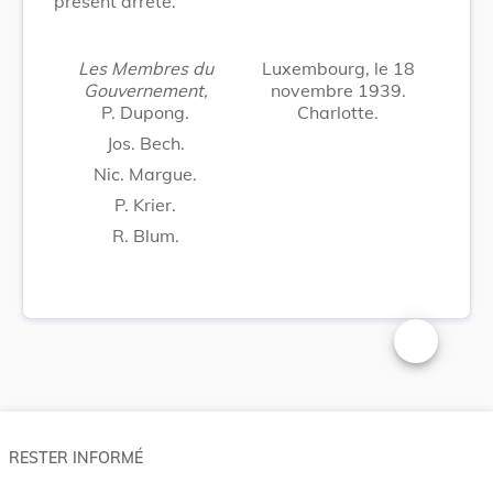
présent arrêté.
Les Membres du
Luxembourg, le 18
Gouvernement,
novembre 1939.
P. Dupong.
Charlotte.
Jos. Bech.
Nic. Margue.
P. Krier.
R. Blum.
Changer la t
RESTER INFORMÉ