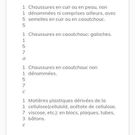
1
Chaussures en cuir ou en peau, non
1
dénommées ni comprises ailleurs, avec
5
semelles en cuir ou en caoutchouc.
5
1
Chaussures en caoutchouc: galoches.
1
5
7
a
1
Chaussures en caoutchouc non
1
dénommées.
5
7
c
1
Matières plastiques dérivées de la
1
cellulose(celluloïd, acétate de cellulose,
7
viscose, etc.): en blocs, plaques, tubes,
3
bâtons.
c