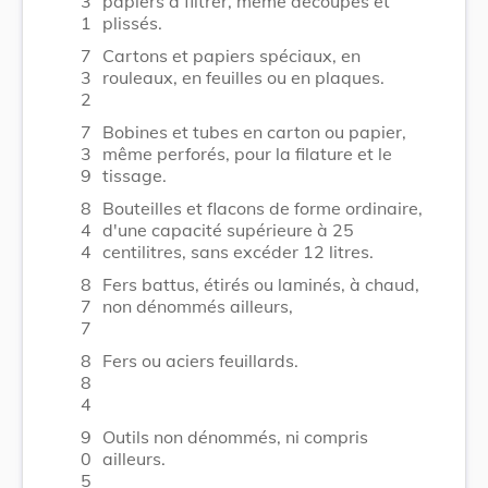
3
papiers à filtrer, même découpés et
1
plissés.
7
Cartons et papiers spéciaux, en
3
rouleaux, en feuilles ou en plaques.
2
7
Bobines et tubes en carton ou papier,
3
même perforés, pour la filature et le
9
tissage.
8
Bouteilles et flacons de forme ordinaire,
4
d'une capacité supérieure à 25
4
centilitres, sans excéder 12 litres.
8
Fers battus, étirés ou laminés, à chaud,
7
non dénommés ailleurs,
7
8
Fers ou aciers feuillards.
8
4
9
Outils non dénommés, ni compris
0
ailleurs.
5