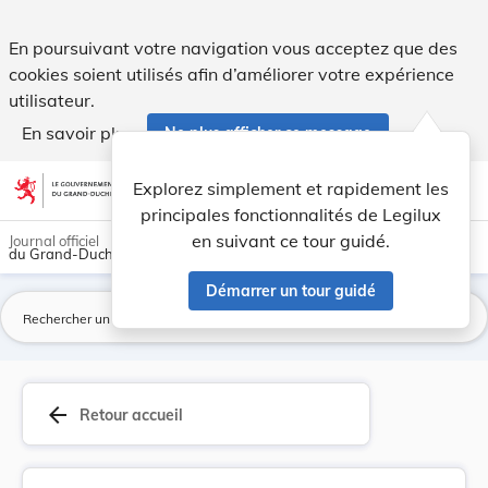
Arrêté grand-ducal du 18 novembre 1939 modifian... - Legi
En poursuivant votre navigation vous acceptez que des
cookies soient utilisés afin d’améliorer votre expérience
utilisateur.
En savoir plus
Ne plus afficher ce message
Aller au contenu
help
light_mode
dark_mode
account_circle
Explorez simplement et rapidement les
Aide
principales fonctionnalités de Legilux
en suivant ce tour guidé.
Journal officiel
du Grand-Duché de Luxembourg
Démarrer un tour guidé
La
arrow_back
Retour accueil