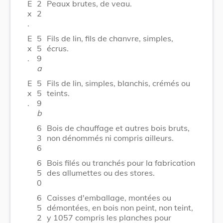
E
2
Peaux brutes, de veau.
x
2
.
E
5
Fils de lin, fils de chanvre, simples,
x
5
écrus.
.
9
a
E
5
Fils de lin, simples, blanchis, crémés ou
x
5
teints.
.
9
b
6
Bois de chauffage et autres bois bruts,
3
non dénommés ni compris ailleurs.
6
6
Bois filés ou tranchés pour la fabrication
5
des allumettes ou des stores.
0
6
Caisses d'emballage, montées ou
5
démontées, en bois non peint, non teint,
2
y 1057 compris les planches pour