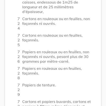
caisses, endessous de 1m25 de
longueur et de 25 millimètres
d'épaisseur,
7
Cartons en rouleaux ou en feuilles, non
2
façonnés ni ouvrés.
4
7
Cartons en rouleaux ou en feuilles,
2
façonnés.
5
7
Papiers en rouleaux ou en feuilles, non
2
façonnés ni ouvrés, pesant plus de 30
6
grammes par mètre-carré.
7
Papiers en rouleaux ou en feuilles,
2
façonnés.
8
7
Papiers de tenture.
2
9
7
Cartons et papiers buvards, cartons et