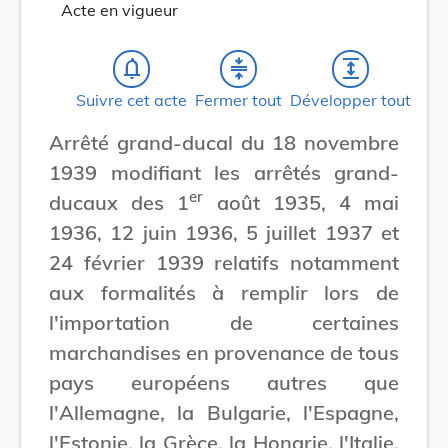
Acte en vigueur
notifications_none
compress
expand
Suivre cet acte
Fermer tout
Développer tout
Arrêté grand-ducal du 18 novembre
1939 modifiant les arrêtés grand-
er
ducaux des 1
août 1935, 4 mai
1936, 12 juin 1936, 5 juillet 1937 et
24 février 1939 relatifs notamment
aux formalités à remplir lors de
l'importation de certaines
marchandises en provenance de tous
pays européens autres que
l'Allemagne, la Bulgarie, l'Espagne,
l'Estonie, la Grèce, la Hongrie, l'Italie,