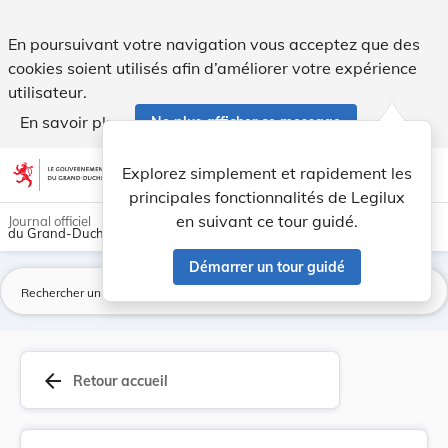
Arrêté grand-ducal du 20 janvier 1945 portant m... - Legilu
En poursuivant votre navigation vous acceptez que des
cookies soient utilisés afin d’améliorer votre expérience
utilisateur.
En savoir plus
Ne plus afficher ce message
Aller au contenu
help
light_mode
dark_mode
account_circle
Explorez simplement et rapidement les
Aide
principales fonctionnalités de Legilux
en suivant ce tour guidé.
Journal officiel
du Grand-Duché de Luxembourg
Démarrer un tour guidé
La
arrow_back
Retour accueil