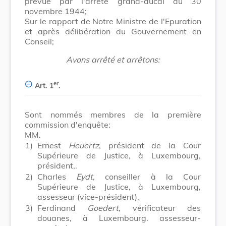
prévue par l'arrêté grand-ducal du 30
novembre 1944;
Sur le rapport de Notre Ministre de l'Epuration
et après délibération du Gouvernement en
Conseil;
Avons arrêté et arrêtons:
er
Art. 1
.
Sont nommés membres de la première
commission d'enquête:
MM.
1)
Ernest
Heuertz
, président de la Cour
Supérieure de Justice, à Luxembourg,
président,.
2)
Charles
Eydt
, conseiller à la Cour
Supérieure de Justice, à Luxembourg,
assesseur (vice-président),
3)
Ferdinand
Goedert
, vérificateur des
douanes, à Luxembourg. assesseur-