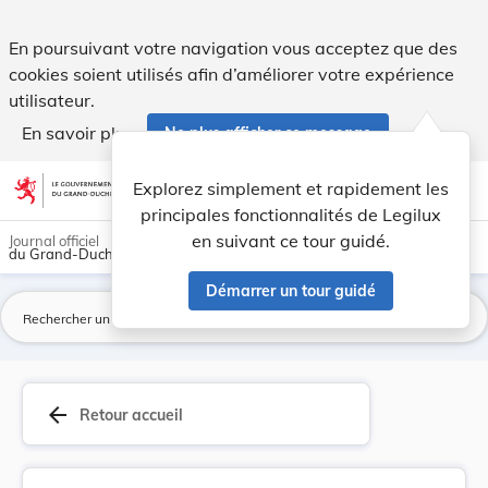
Arrêté grand-ducal du 16 mars 1945, portant nom... - Legil
En poursuivant votre navigation vous acceptez que des
cookies soient utilisés afin d’améliorer votre expérience
utilisateur.
En savoir plus
Ne plus afficher ce message
Aller au contenu
help
light_mode
dark_mode
account_circle
Explorez simplement et rapidement les
Aide
principales fonctionnalités de Legilux
en suivant ce tour guidé.
Journal officiel
du Grand-Duché de Luxembourg
Démarrer un tour guidé
La
arrow_back
Retour accueil