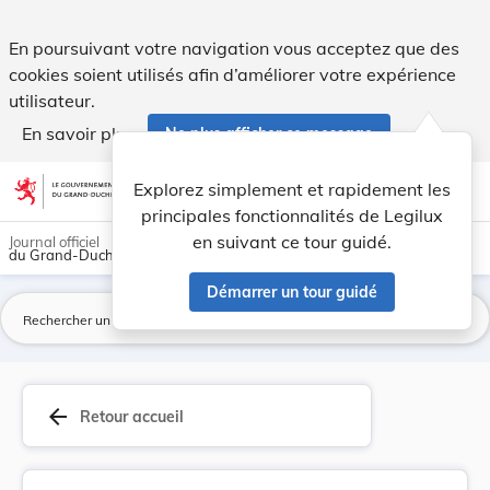
Arrêté grand-ducal du 5 mai 1945, portant insti... - Legilux
En poursuivant votre navigation vous acceptez que des
cookies soient utilisés afin d’améliorer votre expérience
utilisateur.
En savoir plus
Ne plus afficher ce message
Aller au contenu
help
light_mode
dark_mode
account_circle
Explorez simplement et rapidement les
Aide
principales fonctionnalités de Legilux
en suivant ce tour guidé.
Journal officiel
du Grand-Duché de Luxembourg
Démarrer un tour guidé
La
arrow_back
Retour accueil