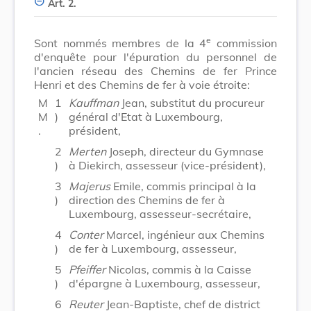
Art. 2.
e
Sont nommés membres de la 4
commission
d'enquête pour l'épuration du personnel de
l'ancien réseau des Chemins de fer Prince
Henri et des Chemins de fer à voie étroite:
M
1
Kauffman
Jean, substitut du procureur
M
)
général d'Etat à Luxembourg,
.
président,
2
Merten
Joseph, directeur du Gymnase
)
à Diekirch, assesseur (vice-président),
3
Majerus
Emile, commis principal à la
)
direction des Chemins de fer à
Luxembourg, assesseur-secrétaire,
4
Conter
Marcel, ingénieur aux Chemins
)
de fer à Luxembourg, assesseur,
5
Pfeiffer
Nicolas, commis à la Caisse
)
d'épargne à Luxembourg, assesseur,
6
Reuter
Jean-Baptiste, chef de district