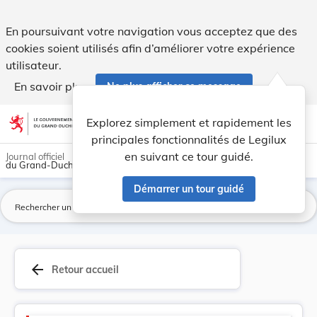
Version consolidée applicable au 05/06/1967 : A... - Legilux
En poursuivant votre navigation vous acceptez que des
cookies soient utilisés afin d’améliorer votre expérience
utilisateur.
En savoir plus
Ne plus afficher ce message
Aller au contenu
help
light_mode
dark_mode
account_circle
Explorez simplement et rapidement les
Aide
principales fonctionnalités de Legilux
en suivant ce tour guidé.
Journal officiel
du Grand-Duché de Luxembourg
Démarrer un tour guidé
La
arrow_back
Retour accueil