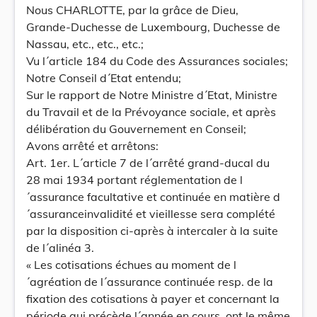
Nous CHARLOTTE, par la grâce de Dieu,
Grande-Duchesse de Luxembourg, Duchesse de
Nassau, etc., etc., etc.;
Vu l´article 184 du Code des Assurances sociales;
Notre Conseil d´Etat entendu;
Sur le rapport de Notre Ministre d´Etat, Ministre
du Travail et de la Prévoyance sociale, et après
délibération du Gouvernement en Conseil;
Avons arrêté et arrêtons:
Art. 1er. L´article 7 de l´arrêté grand-ducal du
28 mai 1934 portant réglementation de l
´assurance facultative et continuée en matière d
´assuranceinvalidité et vieillesse sera complété
par la disposition ci-après à intercaler à la suite
de l´alinéa 3.
« Les cotisations échues au moment de l
´agréation de l´assurance continuée resp. de la
fixation des cotisations à payer et concernant la
période qui précède l´année en cours, ont le même