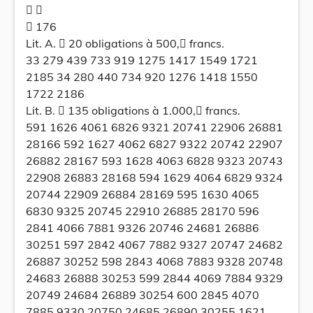
 
 176
Lit. A.  20 obligations à 500, francs.
33 279 439 733 919 1275 1417 1549 1721
2185 34 280 440 734 920 1276 1418 1550
1722 2186
Lit. B.  135 obligations à 1.000, francs.
591 1626 4061 6826 9321 20741 22906 26881
28166 592 1627 4062 6827 9322 20742 22907
26882 28167 593 1628 4063 6828 9323 20743
22908 26883 28168 594 1629 4064 6829 9324
20744 22909 26884 28169 595 1630 4065
6830 9325 20745 22910 26885 28170 596
2841 4066 7881 9326 20746 24681 26886
30251 597 2842 4067 7882 9327 20747 24682
26887 30252 598 2843 4068 7883 9328 20748
24683 26888 30253 599 2844 4069 7884 9329
20749 24684 26889 30254 600 2845 4070
7885 9330 20750 24685 26890 30255 1621