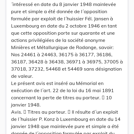
´intéressé en date du 8 janvier 1948 mainlevée
pure et simple a été donnée de l´opposition
formulée par exploit de l´huissier Fél. Jansen à
Luxembourg en date du 2 octobre 1946 en tant
que cette opposition porte sur quarante et une
actions privilégiées de la société anonyme
Minières et Métallurgique de Rodange, savoir:
Nos 24461 à 24463, 36175 à 36177, 36186,
36187, 36428 à 36438, 36971 à 36975, 37005 à
37018, 37232, 54468 et 54469 sans désignation
de valeur.
Le présent avis est inséré au Mémorial en
exécution de l´art. 22 de la loi du 16 mai 1891
concernant la perte de titres au porteur.  10
janvier 1948.
Avis.  Titres au porteur.  Il résulte d´un exploit
de l´huissier P. Konz à Luxembourg en date du 14
janvier 1948 que mainlevée pure et simple a été
donnée de l´opposition formulée par exploit du