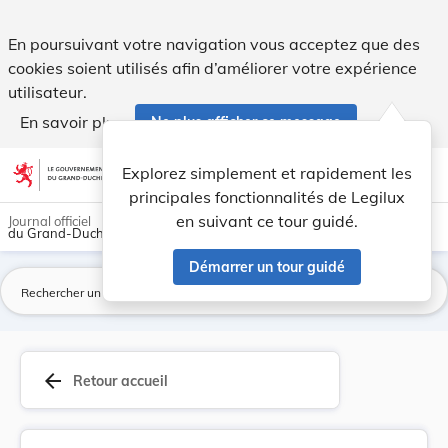
Arrêté grand-ducal du 26 janvier 1948 portant m... - Legilu
En poursuivant votre navigation vous acceptez que des
cookies soient utilisés afin d’améliorer votre expérience
utilisateur.
En savoir plus
Ne plus afficher ce message
Aller au contenu
help
light_mode
dark_mode
account_circle
Explorez simplement et rapidement les
Aide
principales fonctionnalités de Legilux
en suivant ce tour guidé.
Journal officiel
du Grand-Duché de Luxembourg
Démarrer un tour guidé
La
arrow_back
Retour accueil