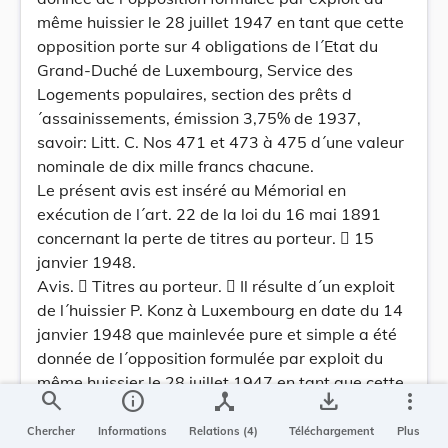
même huissier le 28 juillet 1947 en tant que cette
opposition porte sur 4 obligations de l´Etat du
Grand-Duché de Luxembourg, Service des
Logements populaires, section des prêts d
´assainissements, émission 3,75% de 1937,
savoir: Litt. C. Nos 471 et 473 à 475 d´une valeur
nominale de dix mille francs chacune.
Le présent avis est inséré au Mémorial en
exécution de l´art. 22 de la loi du 16 mai 1891
concernant la perte de titres au porteur.  15
janvier 1948.
Avis.  Titres au porteur.  Il résulte d´un exploit
de l´huissier P. Konz à Luxembourg en date du 14
janvier 1948 que mainlevée pure et simple a été
donnée de l´opposition formulée par exploit du
même huissier le 28 juillet 1947 en tant que cette
search
info
device_hub
save_alt
more_vert
opposition porte sur vingt-trois obligations de l
´Etat du GrandDuché de Luxembourg, émission
Chercher
Informations
Relations (4)
Téléchargement
Plus