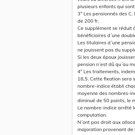
plusieurs enfants qui son
3° Les pensionnés des C. 
de 200 fr.
Ce supplément se réduit à
bénéficiaires d´une doubl
Les titulaires d´une pens
ne jouissent pas du supp
Si les deux époux jouiss
pension n´est dû qu´au ma
4° Les traitements, indem
18,5. Cette fixation sera
nombre-indice établi chaqu
moyenne des nombres-ind
diminué de 50 points, le 
Le nombre-indice arrêté l
computation.
N´ont pas droit aux alloca
majoration provenant de l