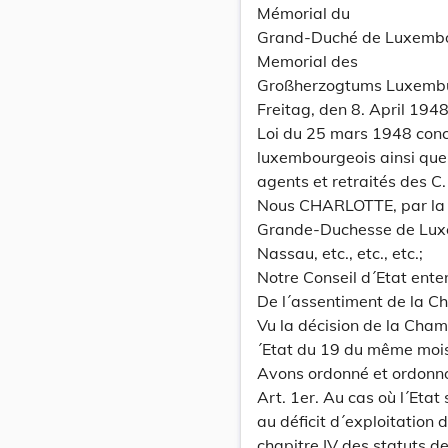
Mémorial du
Grand-Duché de Luxemb
Memorial des
Großherzogtums Luxemb
Freitag, den 8. April 1948
Loi du 25 mars 1948 conc
luxembourgeois ainsi que
agents et retraités des C. 
Nous CHARLOTTE, par la 
Grande-Duchesse de Lux
Nassau, etc., etc., etc.;
Notre Conseil d´Etat ente
De l´assentiment de la C
Vu la décision de la Cha
´Etat du 19 du même mois,
Avons ordonné et ordonn
Art. 1er. Au cas où l´Etat
au déficit d´exploitation 
chapitre IV des statuts de