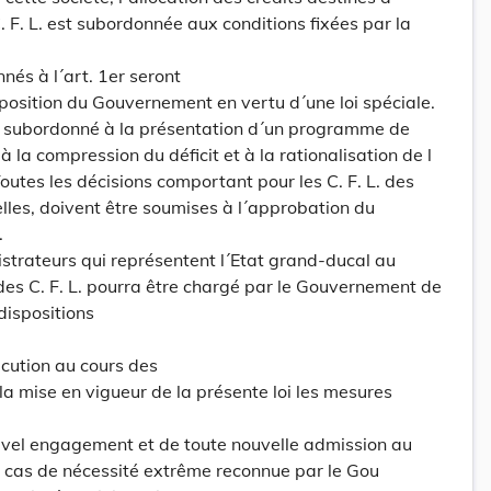
. F. L. est subordonnée aux conditions fixées par la
nnés à l´art. 1er seront
position du Gouvernement en vertu d´une loi spéciale.
st subordonné à la présentation d´un programme de
 la compression du déficit et à la rationalisation de l
 Toutes les décisions comportant pour les C. F. L. des
lles, doivent être soumises à l´approbation du
.
istrateurs qui représentent l´Etat grand-ducal au
des C. F. L. pourra être chargé par le Gouvernement de
 dispositions
écution au cours des
la mise en vigueur de la présente loi les mesures
ouvel engagement et de toute nouvelle admission au
 cas de nécessité extrême reconnue par le Gou