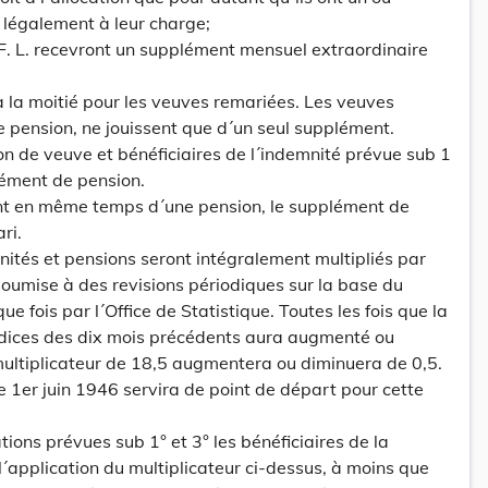
t légalement à leur charge;
F. L. recevront un supplément mensuel extraordinaire
 la moitié pour les veuves remariées. Les veuves
e pension, ne jouissent que d´un seul supplément.
ion de veuve et bénéficiaires de l´indemnité prévue sub 1
lément de pension.
ent en même temps d´une pension, le supplément de
ri.
nités et pensions seront intégralement multipliés par
 soumise à des revisions périodiques sur la base du
e fois par l´Office de Statistique. Toutes les fois que la
ices des dix mois précédents aura augmenté ou
multiplicateur de 18,5 augmentera ou diminuera de 0,5.
e 1er juin 1946 servira de point de départ pour cette
tions prévues sub 1° et 3° les bénéficiaires de la
´application du multiplicateur ci-dessus, à moins que