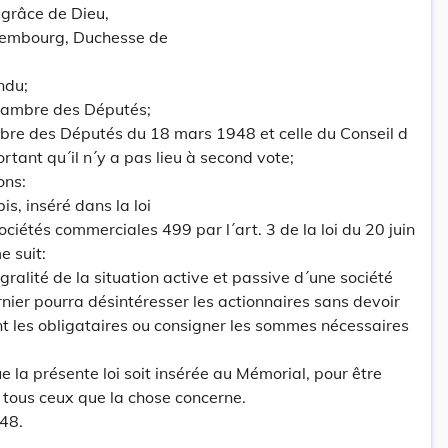
grâce de Dieu,
embourg, Duchesse de
ndu;
hambre des Députés;
mbre des Députés du 18 mars 1948 et celle du Conseil d
rtant qu´il n´y a pas lieu à second vote;
ons:
is, inséré dans la loi
ciétés commerciales 499 par l´art. 3 de la loi du 20 juin
 suit:
égralité de la situation active et passive d´une société
nier pourra désintéresser les actionnaires sans devoir
 les obligataires ou consigner les sommes nécessaires
la présente loi soit insérée au Mémorial, pour être
 tous ceux que la chose concerne.
948.