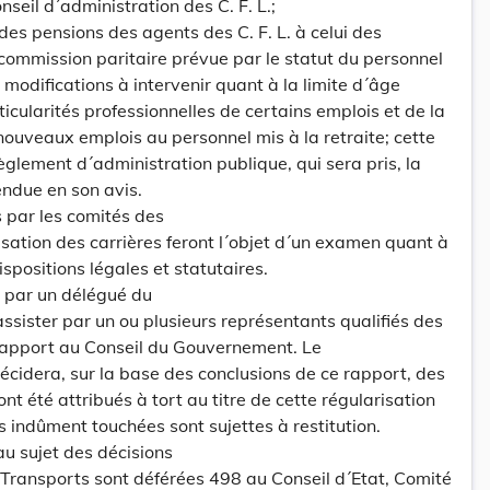
seil d´administration des C. F. L.;
es pensions des agents des C. F. L. à celui des
a commission paritaire prévue par le statut du personnel
modifications à intervenir quant à la limite d´âge
icularités professionnelles de certains emplois et de la
 nouveaux emplois au personnel mis à la retraite; cette
èglement d´administration publique, qui sera pris, la
endue en son avis.
s par les comités des
arisation des carrières feront l´objet d´un examen quant à
ispositions légales et statutaires.
 par un délégué du
assister par un ou plusieurs représentants qualifiés des
 rapport au Conseil du Gouvernement. Le
écidera, sur la base des conclusions de ce rapport, des
t été attribués à tort au titre de cette régularisation
 indûment touchées sont sujettes à restitution.
au sujet des décisions
s Transports sont déférées 498 au Conseil d´Etat, Comité