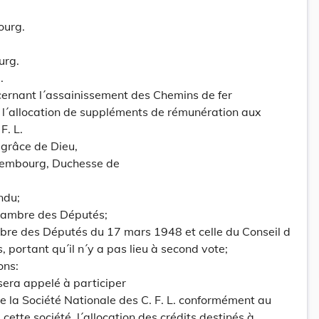
ourg.
urg.
.
ernant l´assainissement des Chemins de fer
 l´allocation de suppléments de rémunération aux
F. L.
grâce de Dieu,
embourg, Duchesse de
ndu;
hambre des Députés;
mbre des Députés du 17 mars 1948 et celle du Conseil d
 portant qu´il n´y a pas lieu à second vote;
ons:
 sera appelé à participer
de la Société Nationale des C. F. L. conformément au
 cette société, l´allocation des crédits destinés à