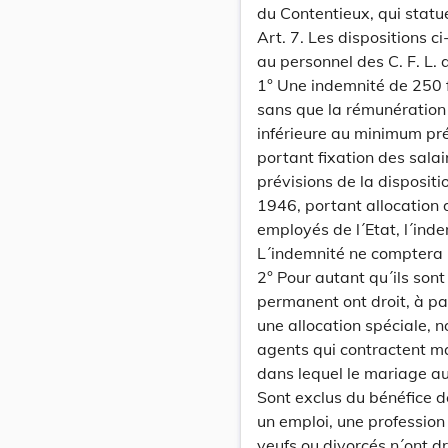
du Contentieux, qui statue
Art. 7. Les dispositions c
au personnel des C. F. L.
1° Une indemnité de 250 
sans que la rémunération 
inférieure au minimum pré
portant fixation des salai
prévisions de la dispositi
1946, portant allocation 
employés de l´Etat, l´ind
L´indemnité ne comptera p
2° Pour autant qu´ils son
permanent ont droit, à pa
une allocation spéciale, n
agents qui contractent ma
dans lequel le mariage au
Sont exclus du bénéfice de
un emploi, une professio
veufs ou divorcés n´ont dr