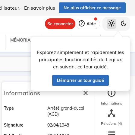
ilisateur.
En savoir plus
Ne plus afficher ce message
help
light_mode
dark_mode
Se connecter
Aide
MÉMORIAL C
TRAITÉS
PROJETS
TEXTES UE
Explorez simplement et rapidement les
principales fonctionnalités de Legilux
Lancer la recherche
Filtres
en suivant ce tour guidé.
Démarrer un tour guidé
info
close
Informations
Fermer la barre latéra
Informations
Type
Arrêté grand-ducal
device_hub
(AGD)
Relations (4)
Signature
02/04/1948
list