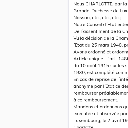
Nous CHARLOTTE, par la 
Grande-Duchesse de Lux
Nassau, etc., etc., etc.;
Notre Conseil d´Etat ente
De l´assentiment de la C
Vu la décision de la Cha
´Etat du 25 mars 1948, po
Avons ordonné et ordonn
Article unique. L´art. 148b
du 10 août 1915 sur les so
1930, est complété comme
En cas de reprise de l´int
anonyme par l´Etat ce der
rembourser préalablement
à ce remboursement.
Mandons et ordonnons que 
exécutée et observée par
Luxembourg, le 2 avril 1
Charlotte.