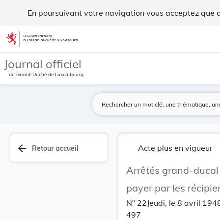
Arrêtés grand-ducal du 2 avril 1948 tendant à f... - Legilux
En poursuivant votre navigation vous acceptez que des
Aller au contenu
Journal officiel
du Grand-Duché de Luxembourg
arrow_back
Acte plus en vigueur
Retour accueil
Arrêtés grand-ducal d
payer par les récip
N° 22Jeudi, le 8 avril 194
497