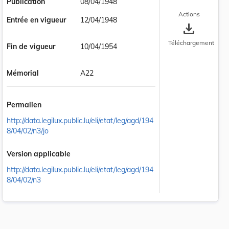
Publication
08/04/1948
Actions
Entrée en vigueur
12/04/1948
save_alt
Téléchargement
Fin de vigueur
10/04/1954
Mémorial
A22
Permalien
http://data.legilux.public.lu/eli/etat/leg/agd/194
8/04/02/n3/jo
Version applicable
http://data.legilux.public.lu/eli/etat/leg/agd/194
8/04/02/n3