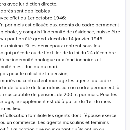
ra avec juridiction directe.
i-après sont applicables
 avec effet au 1er octobre 1946:
fr. par mois est allouée aux agents du cadre permanent
globale, y compris l´indemnité de résidence, puisse être
vu par l´arrêté grand-ducal du 14 janvier 1946,
res minima. Si les deux époux rentrent sous les
on qui précède ou de l´art. Ier de la loi du 24 décembre
d´une indemnité analogue aux fonctionnaires et
emnité n´est due qu´au mari.
as pour le calcul de la pension;
t mariés ou contractent mariage les agents du cadre
rtir de la date de leur admission au cadre permanent, à
on susceptible de pension, de 200 fr. par mois. Pour les
riage, le supplément est dû à partir du 1er du mois
ra eu lieu.
 l´allocation familiale les agents dont l´épouse exerce
n ou un commerce. Les agents masculins et féminins
oit à l´allocation que pour autant qu´ils ont un ou